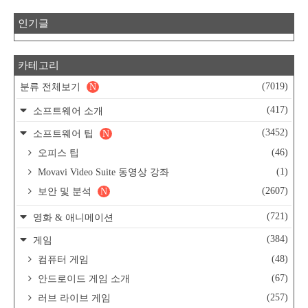
인기글
카테고리
(7019)
분류 전체보기
N
(417)
소프트웨어 소개
(3452)
소프트웨어 팁
N
(46)
오피스 팁
(1)
Movavi Video Suite 동영상 강좌
(2607)
보안 및 분석
N
(721)
영화 & 애니메이션
(384)
게임
(48)
컴퓨터 게임
(67)
안드로이드 게임 소개
(257)
러브 라이브 게임