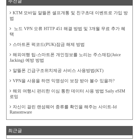
추천글
KTM 모바일 알뜰폰 셀프개통 및 친구초대 이벤트로 가입 방
법
노드 VPN 오류 HTTP 451 해결 방법 및 3개월 무료 추가 혜
택
스마트폰 퍽코드(PUK)잠금 해제 방법
해외여행 팁-스마트폰 개인정보를 노리는 주스재킹(Juice
Jacking) 예방 방법
알뜰폰 긴급구조위치제공 서비스 사용방법(KT)
VPN을 사용을 하면 익명성이 보장 받아 볼수 있을까?
해외 여행시 편리한 이심 통한 데이터 사용 방법 Saily eSIM
로밍
자신이 걸린 랜섬웨어 종류를 확인을 해주는 사이트-Id
Ransomware
최근글