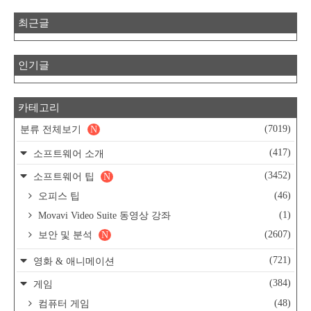
최근글
인기글
카테고리
(7019)
분류 전체보기
N
(417)
소프트웨어 소개
(3452)
소프트웨어 팁
N
(46)
오피스 팁
(1)
Movavi Video Suite 동영상 강좌
(2607)
보안 및 분석
N
(721)
영화 & 애니메이션
(384)
게임
(48)
컴퓨터 게임