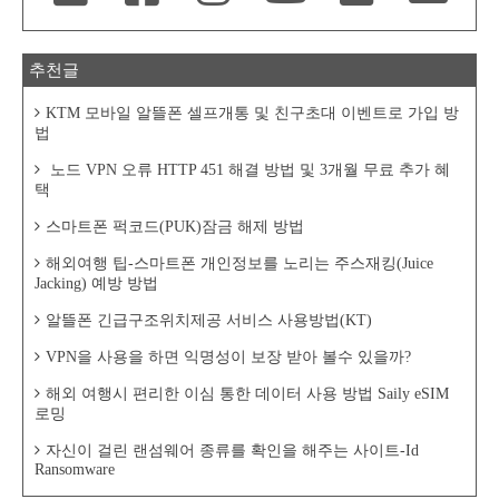
추천글
KTM 모바일 알뜰폰 셀프개통 및 친구초대 이벤트로 가입 방
법
노드 VPN 오류 HTTP 451 해결 방법 및 3개월 무료 추가 혜
택
스마트폰 퍽코드(PUK)잠금 해제 방법
해외여행 팁-스마트폰 개인정보를 노리는 주스재킹(Juice
Jacking) 예방 방법
알뜰폰 긴급구조위치제공 서비스 사용방법(KT)
VPN을 사용을 하면 익명성이 보장 받아 볼수 있을까?
해외 여행시 편리한 이심 통한 데이터 사용 방법 Saily eSIM
로밍
자신이 걸린 랜섬웨어 종류를 확인을 해주는 사이트-Id
Ransomware