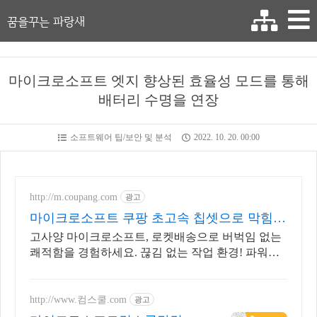
꿈을꾸는 파랑새
마이크로소프트 엣지 향상된 효율성 모드를 통해
배터리 수명을 연장
소프트웨어 팁/보안 및 분석
2022. 10. 20. 00:00
http://m.coupang.com
광고
마이크로소프트 쿠팡 초고속 칩셋으로 막힘없
이
고사양 마이크로소프트, 로켓배송으로 버벅임 없는
쾌적함을 경험하세요. 끊김 없는 작업 환경! 파워풀
한 노트북, 쿠팡에서 만나보세요.
http://www.컴스쿨.com
광고