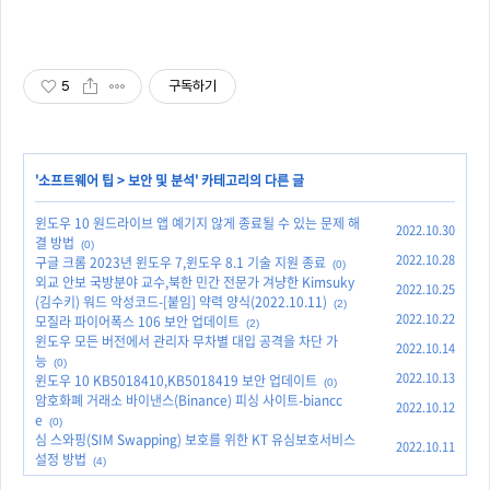
5
구독하기
'
소프트웨어 팁
>
보안 및 분석
' 카테고리의 다른 글
윈도우 10 원드라이브 앱 예기지 않게 종료될 수 있는 문제 해
2022.10.30
결 방법
(0)
2022.10.28
구글 크롬 2023년 윈도우 7,윈도우 8.1 기술 지원 종료
(0)
외교 안보 국방분야 교수,북한 민간 전문가 겨냥한 Kimsuky
2022.10.25
(김수키) 워드 악성코드-[붙임] 약력 양식(2022.10.11)
(2)
2022.10.22
모질라 파이어폭스 106 보안 업데이트
(2)
윈도우 모든 버전에서 관리자 무차별 대입 공격을 차단 가
2022.10.14
능
(0)
2022.10.13
윈도우 10 KB5018410,KB5018419 보안 업데이트
(0)
암호화폐 거래소 바이낸스(Binance) 피싱 사이트-biancc
2022.10.12
e
(0)
심 스와핑(SIM Swapping) 보호를 위한 KT 유심보호서비스
2022.10.11
설정 방법
(4)