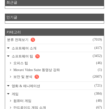
최근글
인기글
카테고리
(7019)
분류 전체보기
N
(417)
소프트웨어 소개
(3452)
소프트웨어 팁
N
(46)
오피스 팁
(1)
Movavi Video Suite 동영상 강좌
(2607)
보안 및 분석
N
(721)
영화 & 애니메이션
(384)
게임
(48)
컴퓨터 게임
(67)
안드로이드 게임 소개