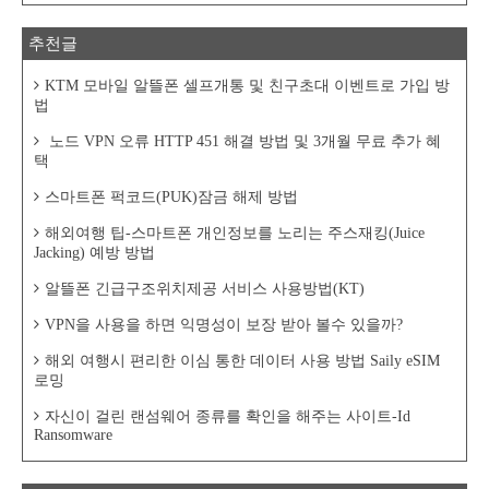
추천글
KTM 모바일 알뜰폰 셀프개통 및 친구초대 이벤트로 가입 방
법
노드 VPN 오류 HTTP 451 해결 방법 및 3개월 무료 추가 혜
택
스마트폰 퍽코드(PUK)잠금 해제 방법
해외여행 팁-스마트폰 개인정보를 노리는 주스재킹(Juice
Jacking) 예방 방법
알뜰폰 긴급구조위치제공 서비스 사용방법(KT)
VPN을 사용을 하면 익명성이 보장 받아 볼수 있을까?
해외 여행시 편리한 이심 통한 데이터 사용 방법 Saily eSIM
로밍
자신이 걸린 랜섬웨어 종류를 확인을 해주는 사이트-Id
Ransomware