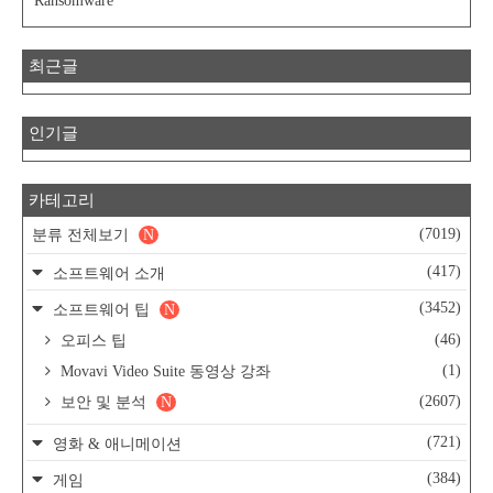
Ransomware
최근글
인기글
카테고리
(7019)
분류 전체보기
N
(417)
소프트웨어 소개
(3452)
소프트웨어 팁
N
(46)
오피스 팁
(1)
Movavi Video Suite 동영상 강좌
(2607)
보안 및 분석
N
(721)
영화 & 애니메이션
(384)
게임