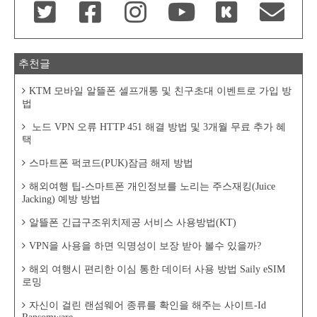
추천글
KTM 모바일 알뜰폰 셀프개통 및 친구초대 이벤트로 가입 방
법
노드 VPN 오류 HTTP 451 해결 방법 및 3개월 무료 추가 혜
택
스마트폰 퍽코드(PUK)잠금 해제 방법
해외여행 팁-스마트폰 개인정보를 노리는 주스재킹(Juice
Jacking) 예방 방법
알뜰폰 긴급구조위치제공 서비스 사용방법(KT)
VPN을 사용을 하면 익명성이 보장 받아 볼수 있을까?
해외 여행시 편리한 이심 통한 데이터 사용 방법 Saily eSIM
로밍
자신이 걸린 랜섬웨어 종류를 확인을 해주는 사이트-Id