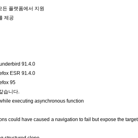
라 모든 플랫폼에서 지원
를 제공
underbird 91.4.0
refox ESR 91.4.0
refox 95
같습니다.
hile executing asynchronous function
ns could have caused a navigation to fail but expose the targe
 structured clone