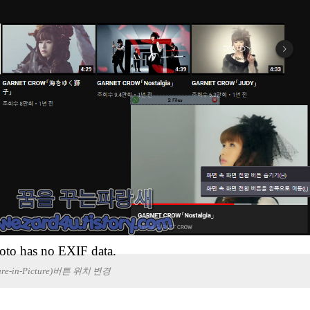
oto has no EXIF data.
ture-in-Picture)버튼 위치 변경