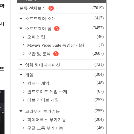
 확
(7019)
분류 전체보기
N
(417)
소프트웨어 소개
 사
(3452)
소프트웨어 팁
N
(46)
오피스 팁
(1)
Movavi Video Suite 동영상 강좌
(2607)
보안 및 분석
N
(721)
영화 & 애니메이션
 또
(384)
게임
(48)
컴퓨터 게임
(67)
안드로이드 게임 소개
(257)
러브 라이브 게임
(255)
브라우저 부가기능
(204)
파이어폭스 부가기능
(46)
구글 크롬 부가기능