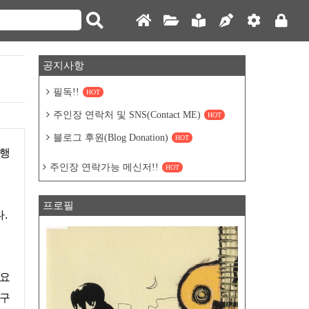
공지사항
필독!!
HOT
주인장 연락처 및 SNS(Contact ME)
HOT
블로그 후원(Blog Donation)
HOT
주인장 연락가능 메신저!!
HOT
프로필
다.
 요
연구