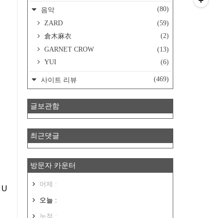
(80)
음악
ZARD
(59)
(2)
倉木麻衣
GARNET CROW
(13)
YUI
(6)
(469)
사이트 리뷰
글보관함
최근댓글
방문자 카운터
어제 :
t U
오늘 :
누적 :