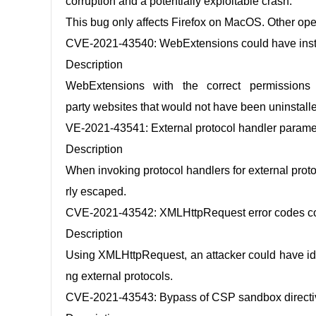
corruption and a potentially exploitable crash.
This bug only affects Firefox on MacOS. Other ope
CVE-2021-43540: WebExtensions could have insta
Description
WebExtensions with the correct permissions 
party websites that would not have been uninstalle
VE-2021-43541: External protocol handler param
Description
When invoking protocol handlers for external pro
rly escaped.
CVE-2021-43542: XMLHttpRequest error codes coul
Description
Using XMLHttpRequest, an attacker could have iden
ng external protocols.
CVE-2021-43543: Bypass of CSP sandbox direct