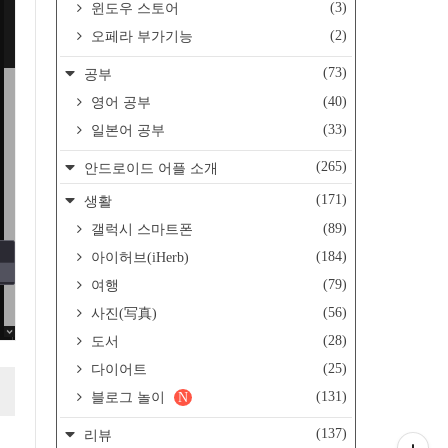
(3)
윈도우 스토어
(2)
오페라 부가기능
(73)
공부
(40)
영어 공부
(33)
일본어 공부
(265)
안드로이드 어플 소개
(171)
생활
(89)
갤럭시 스마트폰
(184)
아이허브(iHerb)
(79)
여행
(56)
사진(写真)
(28)
도서
(25)
다이어트
(131)
블로그 놀이
N
(137)
리뷰