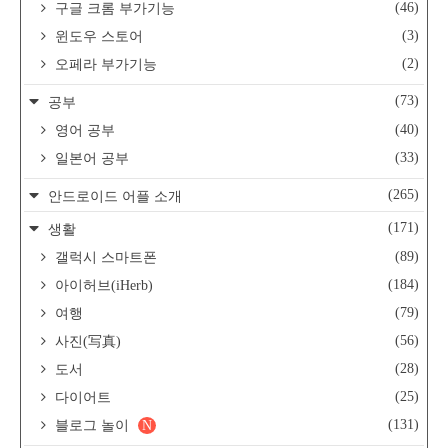
(46)
구글 크롬 부가기능
(3)
윈도우 스토어
(2)
오페라 부가기능
(73)
공부
(40)
영어 공부
(33)
일본어 공부
(265)
안드로이드 어플 소개
(171)
생활
(89)
갤럭시 스마트폰
(184)
아이허브(iHerb)
(79)
여행
(56)
사진(写真)
(28)
도서
(25)
다이어트
(131)
블로그 놀이
N