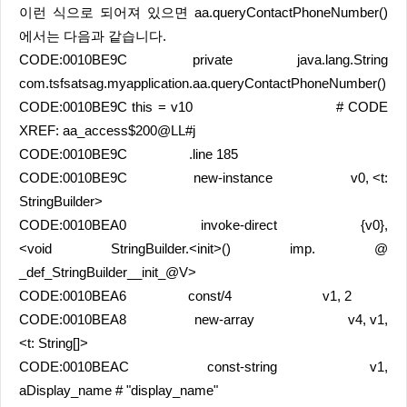
이런 식으로 되어져 있으면 aa.queryContactPhoneNumber()
에서는 다음과 같습니다.
CODE:0010BE9C private java.lang.String
com.tsfsatsag.myapplication.aa.queryContactPhoneNumber()
CODE:0010BE9C this = v10 # CODE
XREF: aa_access$200@LL#j
CODE:0010BE9C .line 185
CODE:0010BE9C new-instance v0, <t:
StringBuilder>
CODE:0010BEA0 invoke-direct {v0},
<void StringBuilder.<init>() imp. @
_def_StringBuilder__init_@V>
CODE:0010BEA6 const/4 v1, 2
CODE:0010BEA8 new-array v4, v1,
<t: String[]>
CODE:0010BEAC const-string v1,
aDisplay_name # "display_name"