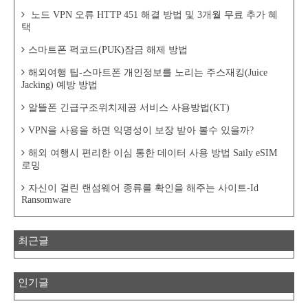
노드 VPN 오류 HTTP 451 해결 방법 및 3개월 무료 추가 혜
택
스마트폰 퍽코드(PUK)잠금 해제 방법
해외여행 팁-스마트폰 개인정보를 노리는 주스재킹(Juice
Jacking) 예방 방법
알뜰폰 긴급구조위치제공 서비스 사용방법(KT)
VPN을 사용을 하면 익명성이 보장 받아 볼수 있을까?
해외 여행시 편리한 이심 통한 데이터 사용 방법 Saily eSIM
로밍
자신이 걸린 랜섬웨어 종류를 확인을 해주는 사이트-Id
Ransomware
최근글
인기글