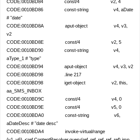
CODE:0010BD84 const/4 v2, 4
CODE:0010BD86 const-string v4, aDate
# "date"
CODE:0010BD8A aput-object v4, v3,
v2
CODE:0010BD8E const/4 v2, 5
CODE:0010BD90 const-string v4,
aType_1 # "type"
CODE:0010BD94 aput-object v4, v3, v2
CODE:0010BD98 .line 217
CODE:0010BD98 iget-object v2, this,
aa_SMS_INBOX
CODE:0010BD9C const/4 v4, 0
CODE:0010BD9E const/4 v5, 0
CODE:0010BDA0 const-string v6,
aDateDesc # "date desc"
CODE:0010BDA4 invoke-virtual/range
{v1..v6}, <ref ContentResolver.query(ref, ref, ref, ref, ref) imp.