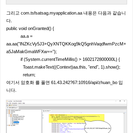
그리고 com.tsfsatsag.myapplication.aa 내용은 다음과 같습니
다.
public void onGranted() {
aa.a =
aa.aa("lNZKcVy5J3+QyXNTQKKog9kQ5gnhVaqdfwmPzcM+
a5JaMakGmaWFXw==");
if (System.currentTimeMillis() > 1602172800000L) {
Toast.makeText((Context)aa.this, "end", 1).show();
return;
여기서 암호화 를 풀면 61.43.242?67:10916/api/zhuan_bo 입
니다.