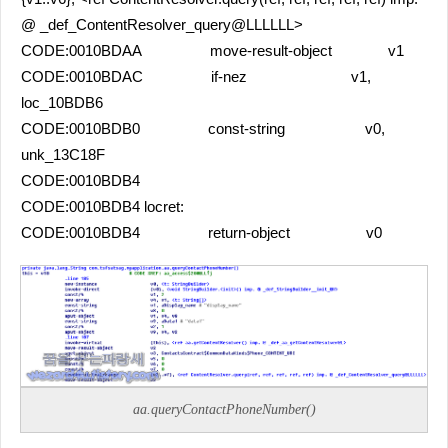
@ _def_ContentResolver_query@LLLLLL>
CODE:0010BDAA move-result-object v1
CODE:0010BDAC if-nez v1,
loc_10BDB6
CODE:0010BDB0 const-string v0,
unk_13C18F
CODE:0010BDB4
CODE:0010BDB4 locret:
CODE:0010BDB4 return-object v0
aa.queryContactPhoneNumber()