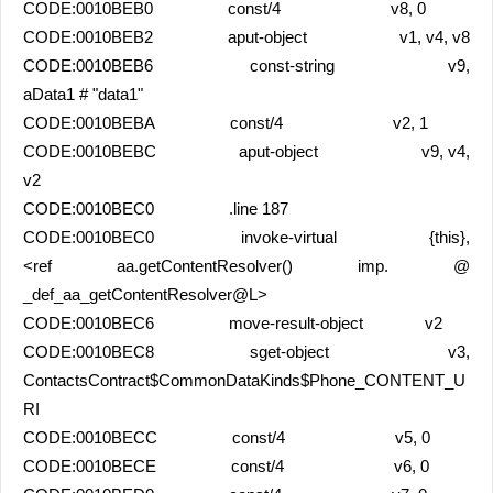
CODE:0010BEB0 const/4 v8, 0
CODE:0010BEB2 aput-object v1, v4, v8
CODE:0010BEB6 const-string v9,
aData1 # "data1"
CODE:0010BEBA const/4 v2, 1
CODE:0010BEBC aput-object v9, v4,
v2
CODE:0010BEC0 .line 187
CODE:0010BEC0 invoke-virtual {this},
<ref aa.getContentResolver() imp. @
_def_aa_getContentResolver@L>
CODE:0010BEC6 move-result-object v2
CODE:0010BEC8 sget-object v3,
ContactsContract$CommonDataKinds$Phone_CONTENT_U
RI
CODE:0010BECC const/4 v5, 0
CODE:0010BECE const/4 v6, 0