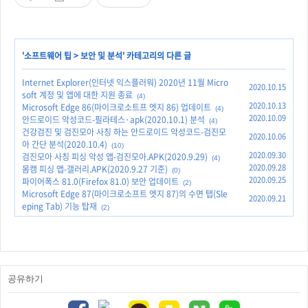
'
소프트웨어 팁
>
보안 및 분석
' 카테고리의 다른 글
Internet Explorer(인터넷 익스플러워) 2020년 11월 Micro
2020.10.15
soft 계정 및 앱에 대한 지원 종료
(4)
2020.10.13
Microsoft Edge 86(마이크로소트프 엣지 86) 업데이트
(4)
2020.10.09
안드로이드 악성코드-필라테스·apk(2020.10.1) 분석
(4)
건강검진 및 검진모아 사칭 하는 안드로이드 악성코드-검진모
2020.10.06
아 간단 분석(2020.10.4)
(10)
2020.09.30
검진모아 사칭 피싱 악성 앱-검진모아.APK(2020.9.29)
(4)
2020.09.28
몸캠 피싱 앱-갤러리.APK(2020.9.27 기준)
(0)
2020.09.25
파이어폭스 81.0(Firefox 81.0) 보안 업데이트
(2)
Microsoft Edge 87(마이크로소프트 엣지 87)의 수면 탭(Sle
2020.09.21
eping Tab) 기능 탑재
(2)
공유하기