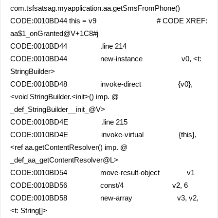
com.tsfsatsag.myapplication.aa.getSmsFromPhone()
CODE:0010BD44 this = v9 # CODE XREF:
aa$1_onGranted@V+1C8#j
CODE:0010BD44 .line 214
CODE:0010BD44 new-instance v0, <t:
StringBuilder>
CODE:0010BD48 invoke-direct {v0},
<void StringBuilder.<init>() imp. @
_def_StringBuilder__init_@V>
CODE:0010BD4E .line 215
CODE:0010BD4E invoke-virtual {this},
<ref aa.getContentResolver() imp. @
_def_aa_getContentResolver@L>
CODE:0010BD54 move-result-object v1
CODE:0010BD56 const/4 v2, 6
CODE:0010BD58 new-array v3, v2,
<t: String[]>