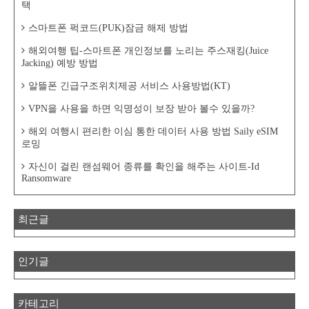
택
스마트폰 퍽코드(PUK)잠금 해제 방법
해외여행 팁-스마트폰 개인정보를 노리는 주스재킹(Juice
Jacking) 예방 방법
알뜰폰 긴급구조위치제공 서비스 사용방법(KT)
VPN을 사용을 하면 익명성이 보장 받아 볼수 있을까?
해외 여행시 편리한 이심 통한 데이터 사용 방법 Saily eSIM
로밍
자신이 걸린 랜섬웨어 종류를 확인을 해주는 사이트-Id
Ransomware
최근글
인기글
카테고리