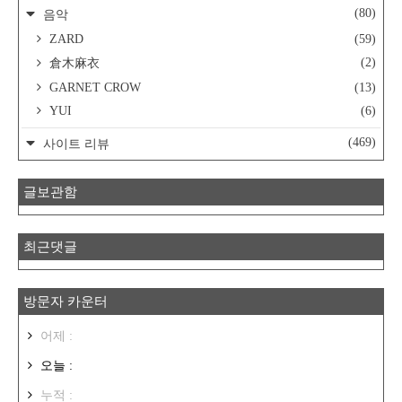
(80)
음악
ZARD
(59)
(2)
倉木麻衣
GARNET CROW
(13)
YUI
(6)
(469)
사이트 리뷰
글보관함
최근댓글
방문자 카운터
어제 :
오늘 :
누적 :