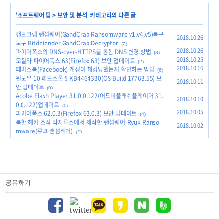
'
소프트웨어 팁
>
보안 및 분석
' 카테고리의 다른 글
갠드크랩 랜섬웨어(GandCrab Ransomware v1,v4,v5)복구
2018.10.26
도구 Bitdefender GandCrab Decryptor
(2)
2018.10.26
파이어폭스의 DNS-over-HTTPS를 통한 DNS 변경 방법
(8)
2018.10.25
모질라 파이어폭스 63(Firefox 63) 보안 업데이트
(2)
2018.10.16
페이스북(Facebook) 계정이 해킹당했는지 확인하는 방법
(6)
윈도우 10 레드스톤 5 KB4464330(OS Build 17763.55) 보
2018.10.11
안 업데이트
(0)
Adobe Flash Player 31.0.0.122(어도비플래쉬플레이어 31.
2018.10.10
0.0.122)업데이트
(0)
2018.10.05
파이어폭스 62.0.3(Firefox 62.0.3) 보안 업데이트
(4)
북한 해커 조직 라자루스에서 제작한 랜섬웨어-Ryuk Ranso
2018.10.02
mware(류크 랜섬웨어)
(2)
공유하기