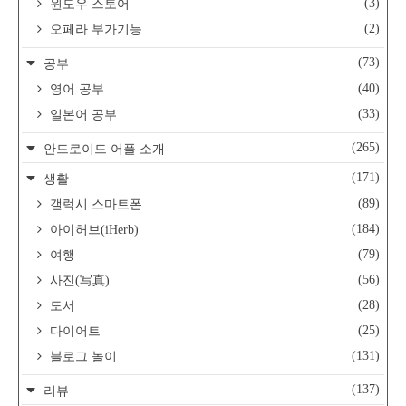
(3)
윈도우 스토어
(2)
오페라 부가기능
(73)
공부
(40)
영어 공부
(33)
일본어 공부
(265)
안드로이드 어플 소개
(171)
생활
(89)
갤럭시 스마트폰
(184)
아이허브(iHerb)
(79)
여행
(56)
사진(写真)
(28)
도서
(25)
다이어트
(131)
블로그 놀이
(137)
리뷰