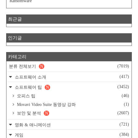
Ransomware
최근글
인기글
카테고리
(7019)
분류 전체보기
N
(417)
소프트웨어 소개
(3452)
소프트웨어 팁
N
(46)
오피스 팁
(1)
Movavi Video Suite 동영상 강좌
(2607)
보안 및 분석
N
(721)
영화 & 애니메이션
(384)
게임