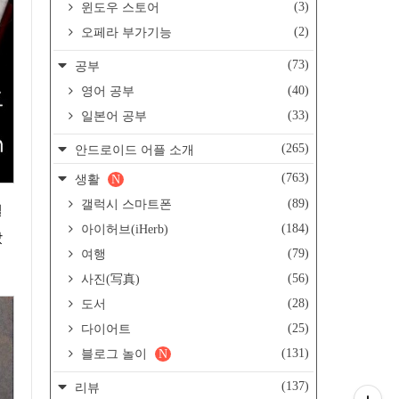
(3)
윈도우 스토어
(2)
오페라 부가기능
(73)
공부
(40)
영어 공부
(33)
일본어 공부
(265)
안드로이드 어플 소개
(763)
생활
N
(89)
갤럭시 스마트폰
일
(184)
아이허브(iHerb)
았
(79)
여행
(56)
사진(写真)
(28)
도서
(25)
다이어트
(131)
블로그 놀이
N
(137)
리뷰