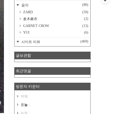
(80)
음악
ZARD
(59)
(2)
倉木麻衣
GARNET CROW
(13)
YUI
(6)
(469)
사이트 리뷰
글보관함
최근댓글
방문자 카운터
어제 :
오늘 :
누적 :