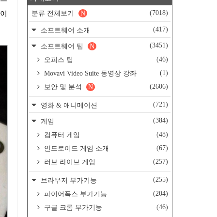
(7018)
분류 전체보기
N
능이
(417)
소프트웨어 소개
(3451)
소프트웨어 팁
N
(46)
오피스 팁
(1)
Movavi Video Suite 동영상 강좌
(2606)
보안 및 분석
N
(721)
영화 & 애니메이션
(384)
게임
(48)
컴퓨터 게임
(67)
안드로이드 게임 소개
(257)
러브 라이브 게임
(255)
브라우저 부가기능
(204)
파이어폭스 부가기능
(46)
구글 크롬 부가기능