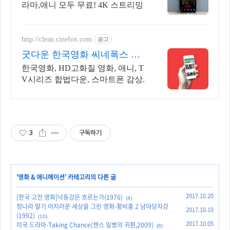
라마,애니 모두 무료! 4K 스트리밍
http://clean.cinefox.com
광고
굿다운 한국영화 씨네폭스 최
대3만원+10%추가적립
한국영화, HD고화질 영화, 애니, T
V시리즈 합법다운, 스마트폰 감상.
3
구독하기
'
영화 & 애니메이션
' 카테고리의 다른 글
2017.10.20
[한국 고전 영화]낙동강은 흐르는가(1976)
(4)
청나라 말기 어지러운 세상을 그린 영화-황비홍 2 남아당자강
2017.10.10
(1992)
(10)
2017.10.05
미국 드라마-Taking Chance(챈스 일병의 귀환,2009)
(8)