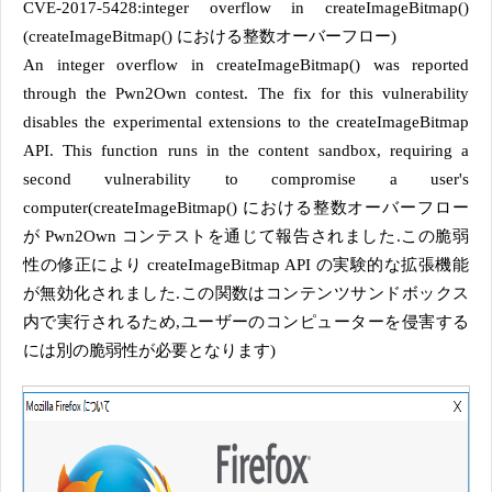
CVE-2017-5428:integer overflow in createImageBitmap()
(createImageBitmap() における整数オーバーフロー)
An integer overflow in createImageBitmap() was reported
through the Pwn2Own contest. The fix for this vulnerability
disables the experimental extensions to the createImageBitmap
API. This function runs in the content sandbox, requiring a
second vulnerability to compromise a user's
computer(createImageBitmap() における整数オーバーフロー
が Pwn2Own コンテストを通じて報告されました.この脆弱
性の修正により createImageBitmap API の実験的な拡張機能
が無効化されました.この関数はコンテンツサンドボックス
内で実行されるため,ユーザーのコンピューターを侵害する
には別の脆弱性が必要となります)