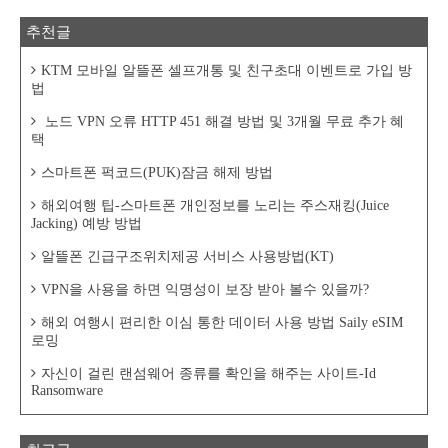
추천글
KTM 모바일 알뜰폰 셀프개통 및 친구초대 이벤트로 가입 방
법
노드 VPN 오류 HTTP 451 해결 방법 및 3개월 무료 추가 혜
택
스마트폰 퍽코드(PUK)잠금 해제 방법
해외여행 팁-스마트폰 개인정보를 노리는 주스재킹(Juice
Jacking) 예방 방법
알뜰폰 긴급구조위치제공 서비스 사용방법(KT)
VPN을 사용을 하면 익명성이 보장 받아 볼수 있을까?
해외 여행시 편리한 이심 통한 데이터 사용 방법 Saily eSIM
로밍
자신이 걸린 랜섬웨어 종류를 확인을 해주는 사이트-Id
Ransomware