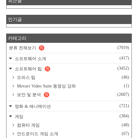
최근글
인기글
카테고리
(7019)
분류 전체보기
N
(417)
소프트웨어 소개
(3452)
소프트웨어 팁
N
(46)
오피스 팁
(1)
Movavi Video Suite 동영상 강좌
(2607)
보안 및 분석
N
(721)
영화 & 애니메이션
(384)
게임
(48)
컴퓨터 게임
(67)
안드로이드 게임 소개