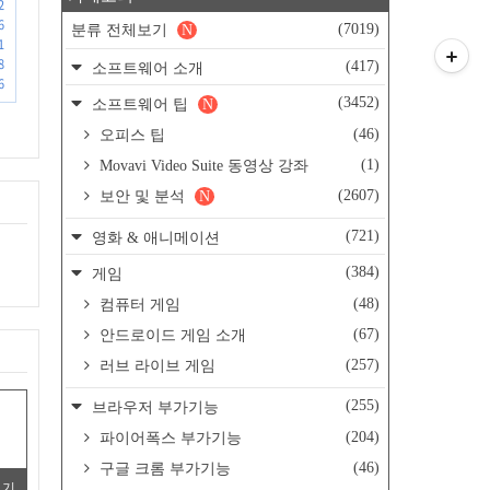
2
6
(7019)
분류 전체보기
N
1
8
(417)
소프트웨어 소개
6
(3452)
소프트웨어 팁
N
(46)
오피스 팁
(1)
Movavi Video Suite 동영상 강좌
(2607)
보안 및 분석
N
(721)
영화 & 애니메이션
(384)
게임
(48)
컴퓨터 게임
(67)
안드로이드 게임 소개
(257)
러브 라이브 게임
(255)
브라우저 부가기능
(204)
파이어폭스 부가기능
(46)
구글 크롬 부가기능
보기