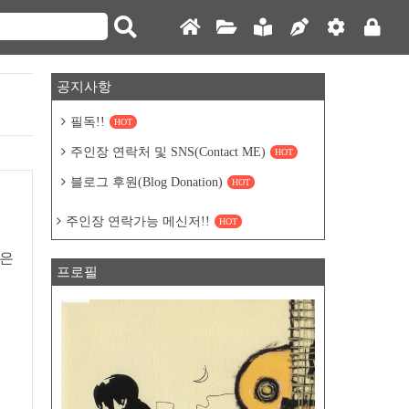
공지사항
필독!!
HOT
주인장 연락처 및 SNS(Contact ME)
HOT
블로그 후원(Blog Donation)
HOT
져
주인장 연락가능 메신저!!
HOT
격은
프로필