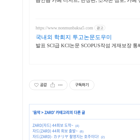
숍인숍 카페 디저트, 한정판, 소자본 점포, 카페
https://www.nonmunbaksa5.com
광고
국내외 학회지 투고논문도우미
발표 SCI급 KCI논문 SCOPUS작섬 게재보장
공감
구독하기
'
음악
>
ZARD
' 카테고리의 다른 글
ZARD(자드) 44회보 도착~
(4)
자드(ZARD) 44회 회보 출발~
(6)
자드(ZARD)- カナリヤ 촬영지는 호주이다!
(2)