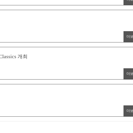
더
assics 개최
더
더