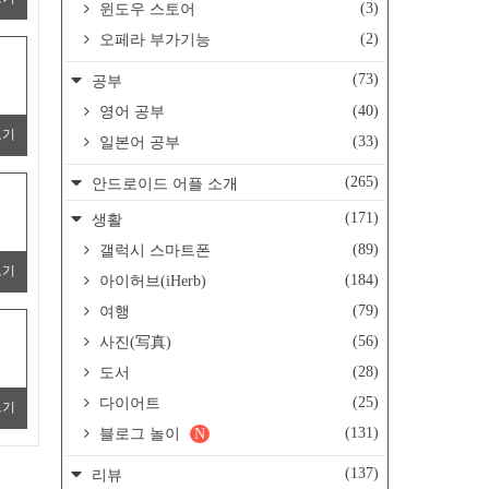
(3)
윈도우 스토어
(2)
오페라 부가기능
(73)
공부
(40)
영어 공부
보기
(33)
일본어 공부
(265)
안드로이드 어플 소개
(171)
생활
(89)
갤럭시 스마트폰
보기
(184)
아이허브(iHerb)
(79)
여행
(56)
사진(写真)
(28)
도서
(25)
다이어트
보기
(131)
블로그 놀이
N
(137)
리뷰