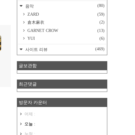
(80)
음악
ZARD
(59)
(2)
倉木麻衣
GARNET CROW
(13)
YUI
(6)
(469)
사이트 리뷰
글보관함
최근댓글
방문자 카운터
어제 :
오늘 :
누적 :