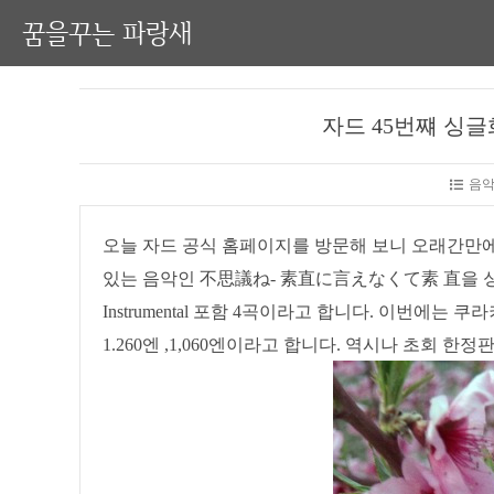
꿈을꾸는 파랑새
자드 45번쨰 싱글
음악
오늘 자드 공식 홈페이지를 방문해 보니 오래간만에
있는 음악인 不思議ね- 素直に言えなくて素 直을 싱글화
Instrumental 포함 4곡이라고 합니다. 이번에
1.260엔 ,1,060엔이라고 합니다. 역시나 초회 