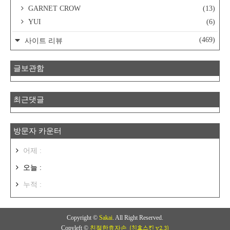
GARNET CROW
(13)
YUI
(6)
(469)
사이트 리뷰
글보관함
최근댓글
방문자 카운터
어제 :
오늘 :
누적 :
Copyright ©
Sakai
. All Right Reserved.
(친효스킨 v2.3)
Copyleft ©
친절한효자손