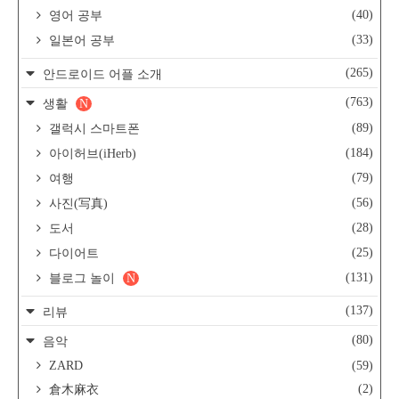
(40)
영어 공부
(33)
일본어 공부
(265)
안드로이드 어플 소개
(763)
생활
N
(89)
갤럭시 스마트폰
(184)
아이허브(iHerb)
(79)
여행
(56)
사진(写真)
(28)
도서
(25)
다이어트
(131)
블로그 놀이
N
(137)
리뷰
(80)
음악
ZARD
(59)
(2)
倉木麻衣