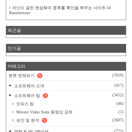
자신이 걸린 랜섬웨어 종류를 확인을 해주는 사이트-Id
Ransomware
최근글
인기글
카테고리
(7019)
분류 전체보기
N
(417)
소프트웨어 소개
(3452)
소프트웨어 팁
N
(46)
오피스 팁
(1)
Movavi Video Suite 동영상 강좌
(2607)
보안 및 분석
N
(721)
영화 & 애니메이션