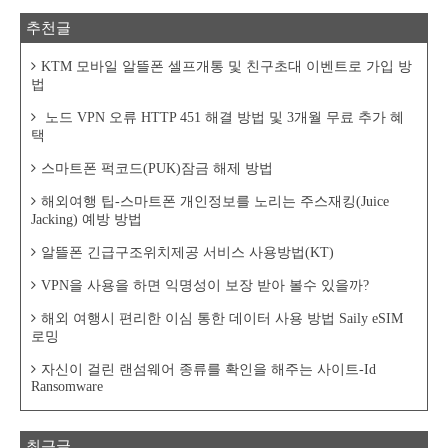
추천글
KTM 모바일 알뜰폰 셀프개통 및 친구초대 이벤트로 가입 방
법
노드 VPN 오류 HTTP 451 해결 방법 및 3개월 무료 추가 혜
택
스마트폰 퍽코드(PUK)잠금 해제 방법
해외여행 팁-스마트폰 개인정보를 노리는 주스재킹(Juice
Jacking) 예방 방법
알뜰폰 긴급구조위치제공 서비스 사용방법(KT)
VPN을 사용을 하면 익명성이 보장 받아 볼수 있을까?
해외 여행시 편리한 이심 통한 데이터 사용 방법 Saily eSIM
로밍
자신이 걸린 랜섬웨어 종류를 확인을 해주는 사이트-Id
Ransomware
최근글