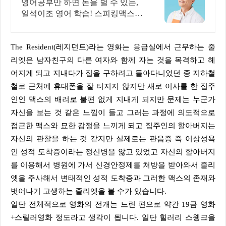
원할 때 번만큼 출금!
영어공부만 하면 돈을 벌 수 있는,
일석이조 영어 학습! 스피킹맥스는
가능해 공부가 돈이 된다면, 지금
당장 시작해야죠! 영어는 기본, 현
금보상까지 알차게!
The Resident(레지던트)라는 영화는 응급실에서 근무하는 줄
리엣은 남자친구의 다른 여자와 함께 자는 것을 목격하고 헤
어지게 되고 지내다가 집을 구하려고 돌아다니었던 중 지하철
철로 근처에 휴대폰을 잘 터지지 않지만 새로 이사를 한 집주
인인 맥스의 배려로 불편 없게 지내게 되지만 문제는 누군가
자신을 보는 것 같은 느낌이 들고 그러는 과정에 의도적으로
접근한 맥스와 묘한 감정을 느끼게 되고 집주인의 할아버지는
자신의 관찰을 하는 것 같지만 실제로는 관음증 즉 이상성욕
인 성적 도착증이라는 정신병을 앓고 있었고 자신의 할아버지
를 이용해서 병원에 가서 신경안정제를 처방을 받아와서 줄리
엣을 주사해서 변태적인 성적 도착증과 그러한 맥스의 존재와
벗어나기 고생하는 줄리엣을 볼 수가 있습니다.
일단 전체적으로 영화의 전개는 느린 편으로 약간 19금 영화
+스릴러영화 정도라고 생각이 됩니다. 일단 힐러리 스웽크을