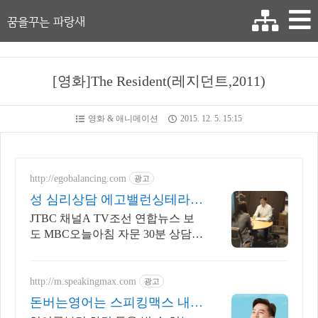
꿈을꾸는 파랑새
[영화]The Resident(레지던트,2011)
영화 & 애니메이션
2015. 12. 5. 15:15
http://egobalancing.com
광고
성 심리상담 에고밸런싱테라피
JTBC 채널A TV조선소개
JTBC 채널A TV조선 연합뉴스 보
도 MBC오늘아침 자문 30분 상담 5
만5천원
http://m.speakingmax.com
광고
돈버는영어는 스피킹맥스 내가