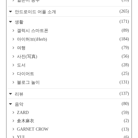
일본어 공부
(265)
안드로이드 어플 소개
(171)
생활
(89)
갤럭시 스마트폰
(184)
아이허브(iHerb)
(79)
여행
(56)
사진(写真)
(28)
도서
(25)
다이어트
(131)
블로그 놀이
(137)
리뷰
(80)
음악
ZARD
(59)
(2)
倉木麻衣
GARNET CROW
(13)
YUI
(6)