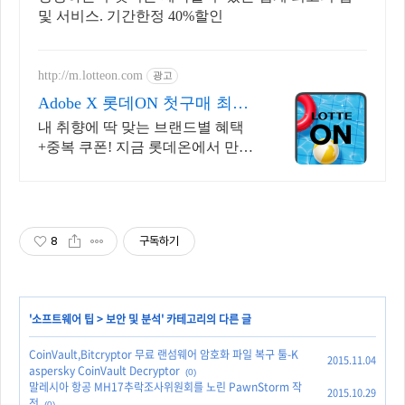
및 서비스. 기간한정 40%할인
http://m.lotteon.com
광고
Adobe X 롯데ON 첫구매 최대
5천원 혜택!
내 취향에 딱 맞는 브랜드별 혜택
+중복 쿠폰! 지금 롯데온에서 만나
보세요!
8
구독하기
'
소프트웨어 팁
>
보안 및 분석
' 카테고리의 다른 글
CoinVault,Bitcryptor 무료 랜섬웨어 암호화 파일 복구 툴-K
2015.11.04
aspersky CoinVault Decryptor
(0)
말레시아 항공 MH17추락조사위원회를 노린 PawnStorm 작
2015.10.29
전
(0)