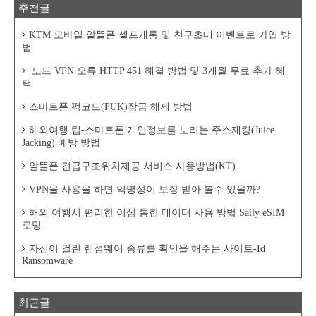
추천글
KTM 모바일 알뜰폰 셀프개통 및 친구초대 이벤트로 가입 방
법
노드 VPN 오류 HTTP 451 해결 방법 및 3개월 무료 추가 혜
택
스마트폰 퍽코드(PUK)잠금 해제 방법
해외여행 팁-스마트폰 개인정보를 노리는 주스재킹(Juice
Jacking) 예방 방법
알뜰폰 긴급구조위치제공 서비스 사용방법(KT)
VPN을 사용을 하면 익명성이 보장 받아 볼수 있을까?
해외 여행시 편리한 이심 통한 데이터 사용 방법 Saily eSIM
로밍
자신이 걸린 랜섬웨어 종류를 확인을 해주는 사이트-Id
Ransomware
최근글