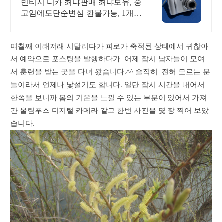
라 빈티지 디카 디지털카메라
빈티지 디카 최댜판매 최댜보유, 중
고임에도단순변심 환불가능, 1개월
무상A/S 누적리뷰수 2000건 이상,
회원가입 시 적립금 5,000원
며칠째 이래저래 시달리다가 피로가 축적된 상태에서 귀찮아
서 예약으로 포스팅을 발행하다가 어제 잠시 남자들이 모여
서 훈련을 받는 곳을 다녀 왔습니다.^^ 솔직히 전혀 모르는 분
들이라서 언제나 낯설기도 합니다. 일단 잠시 시간을 내어서
한쪽을 보니까 봄의 기운을 느낄 수 있는 부분이 있어서 가져
간 올림푸스 디지털 카메라 같고 한번 사진을 몇 장 찍어 보았
습니다.