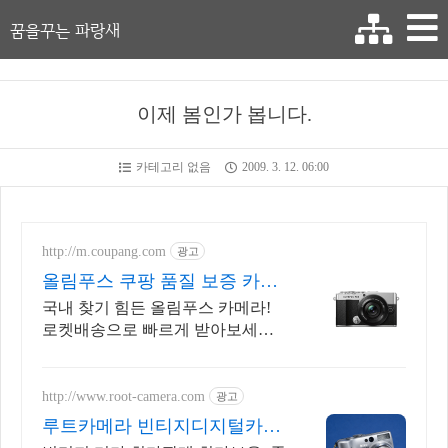
꿈을꾸는 파랑새
이제 봄인가 봅니다.
카테고리 없음
2009. 3. 12. 06:00
http://m.coupang.com
광고
올림푸스 쿠팡 품질 보증 카메
라
국내 찾기 힘든 올림푸스 카메라!
로켓배송으로 빠르게 받아보세요.
고화질 사진을 위한 올림푸스! 최
대 5% 캐시적립으로 더 알뜰하게.
http://www.root-camera.com
광고
루트카메라 빈티지디지털카메