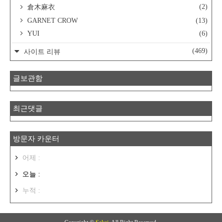
(2)
倉木麻衣
GARNET CROW
(13)
YUI
(6)
(469)
사이트 리뷰
글보관함
최근댓글
방문자 카운터
어제 :
오늘 :
누적 :