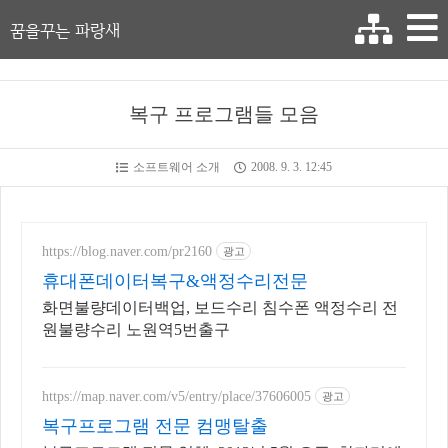
꿈을꾸는 파랑새
복구 프로그램들 모음
소프트웨어 소개
2008. 9. 3. 12:45
https://blog.naver.com/pr2160
광고
휴대폰데이터복구&액정수리전문
화면불량데이터백업, 보드수리 침수폰 액정수리 전
원불량수리 노원역5번출구
https://map.naver.com/v5/entry/place/37606005
광고
복구프로그램 전문 컴맹탈출