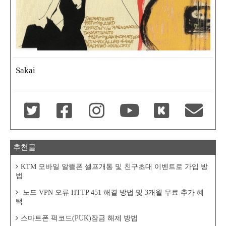
Sakai
추천글
KTM 모바일 알뜰폰 셀프개통 및 친구초대 이벤트로 가입 방
법
노드 VPN 오류 HTTP 451 해결 방법 및 3개월 무료 추가 혜
택
스마트폰 퍽코드(PUK)잠금 해제 방법