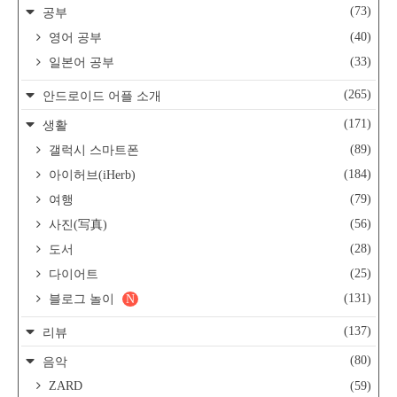
(73)
공부
(40)
영어 공부
(33)
일본어 공부
(265)
안드로이드 어플 소개
(171)
생활
(89)
갤럭시 스마트폰
(184)
아이허브(iHerb)
(79)
여행
(56)
사진(写真)
(28)
도서
(25)
다이어트
(131)
블로그 놀이
N
(137)
리뷰
(80)
음악
ZARD
(59)