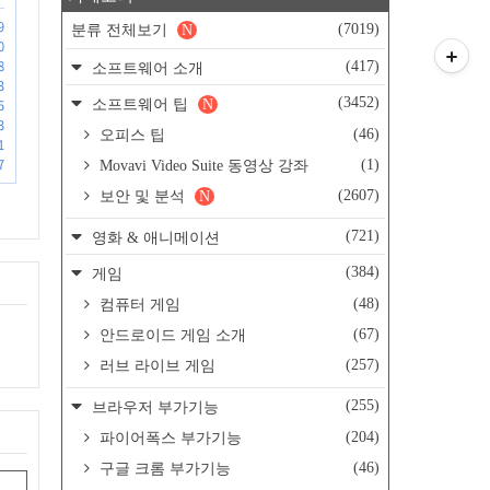
9
(7019)
분류 전체보기
N
0
8
(417)
소프트웨어 소개
3
(3452)
소프트웨어 팁
N
5
3
(46)
오피스 팁
1
7
(1)
Movavi Video Suite 동영상 강좌
(2607)
보안 및 분석
N
(721)
영화 & 애니메이션
(384)
게임
(48)
컴퓨터 게임
(67)
안드로이드 게임 소개
(257)
러브 라이브 게임
(255)
브라우저 부가기능
(204)
파이어폭스 부가기능
(46)
구글 크롬 부가기능