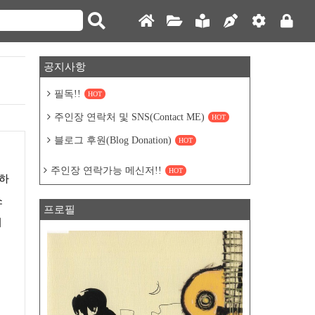
공지사항
필독!!
HOT
주인장 연락처 및 SNS(Contact ME)
HOT
블로그 후원(Blog Donation)
HOT
주인장 연락가능 메신저!!
HOT
용하
소
프로필
서