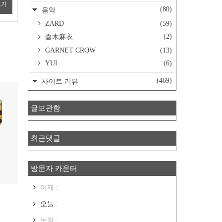
보기
(80)
음악
ZARD
(59)
(2)
倉木麻衣
GARNET CROW
(13)
YUI
(6)
(469)
사이트 리뷰
글보관함
최근댓글
방문자 카운터
어제 :
오늘 :
누적 :