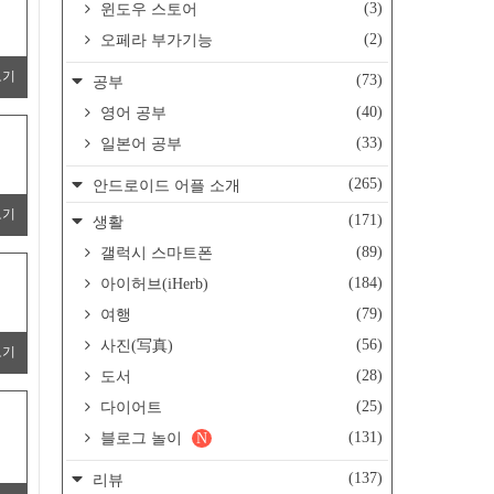
(3)
윈도우 스토어
(2)
오페라 부가기능
보기
(73)
공부
(40)
영어 공부
(33)
일본어 공부
(265)
안드로이드 어플 소개
보기
(171)
생활
(89)
갤럭시 스마트폰
(184)
아이허브(iHerb)
(79)
여행
(56)
사진(写真)
보기
(28)
도서
(25)
다이어트
(131)
블로그 놀이
N
(137)
리뷰