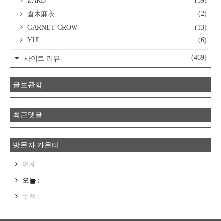
ZARD
(59)
(2)
倉木麻衣
GARNET CROW
(13)
YUI
(6)
(469)
사이트 리뷰
글보관함
최근댓글
방문자 카운터
어제 :
오늘 :
누적 :