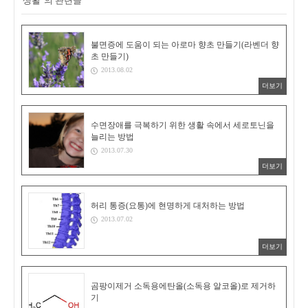
'생활' 의 관련글
불면증에 도움이 되는 아로마 향초 만들기(라벤더 향
초 만들기)
2013.08.02
더보기
수면장애를 극복하기 위한 생활 속에서 세로토닌을
늘리는 방법
2013.07.30
더보기
허리 통증(요통)에 현명하게 대처하는 방법
2013.07.02
더보기
곰팡이제거 소독용에탄올(소독용 알코올)로 제거하
기