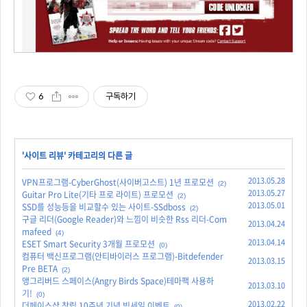
6
구독하기
'
사이트 리뷰
' 카테고리의 다른 글
2013.05.28
VPN프로그램-CyberGhost(사이버고스트) 1년 프로모션
(2)
2013.05.27
Guitar Pro Lite(기타 프로 라이트) 프로모션
(2)
2013.05.01
SSD를 성능등을 비교할수 있는 사이트-SSdboss
(2)
구글 리더(Google Reader)와 느낌이 비슷한 Rss 리더-Com
2013.04.24
mafeed
(4)
2013.04.14
ESET Smart Security 3개월 프로모션
(0)
컴퓨터 백신프로그램(안티바이러스 프로그램)-Bitdefender
2013.03.15
Pre BETA
(2)
앵그리버드 스페이스(Angry Birds Space)테마팩 사용하
2013.03.10
기!
(0)
2013.02.22
더페이스샵 창립 10주년 기념 빅세일 이벤트
(0)