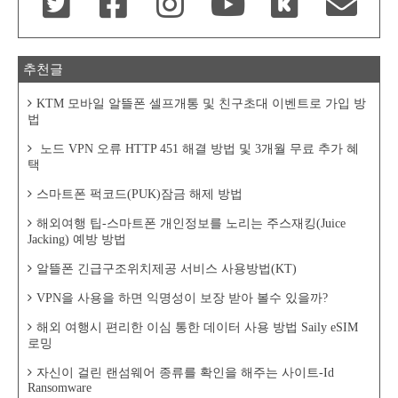
추천글
KTM 모바일 알뜰폰 셀프개통 및 친구초대 이벤트로 가입 방
법
노드 VPN 오류 HTTP 451 해결 방법 및 3개월 무료 추가 혜
택
스마트폰 퍽코드(PUK)잠금 해제 방법
해외여행 팁-스마트폰 개인정보를 노리는 주스재킹(Juice
Jacking) 예방 방법
알뜰폰 긴급구조위치제공 서비스 사용방법(KT)
VPN을 사용을 하면 익명성이 보장 받아 볼수 있을까?
해외 여행시 편리한 이심 통한 데이터 사용 방법 Saily eSIM
로밍
자신이 걸린 랜섬웨어 종류를 확인을 해주는 사이트-Id
Ransomware