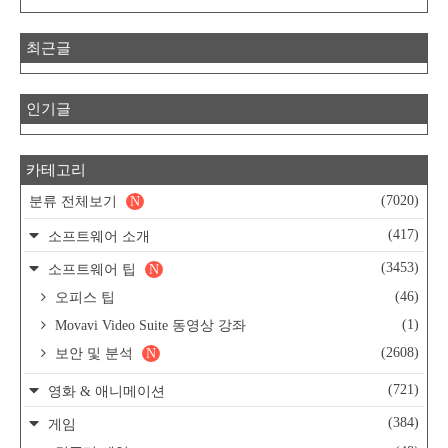
최근글
인기글
카테고리
(7020)
분류 전체보기
N
(417)
소프트웨어 소개
(3453)
소프트웨어 팁
N
(46)
오피스 팁
(1)
Movavi Video Suite 동영상 강좌
(2608)
보안 및 분석
N
(721)
영화 & 애니메이션
(384)
게임