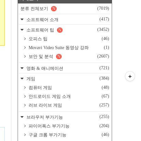
(7019)
분류 전체보기
N
(417)
소프트웨어 소개
(3452)
소프트웨어 팁
N
(46)
오피스 팁
(1)
Movavi Video Suite 동영상 강좌
(2607)
보안 및 분석
N
(721)
영화 & 애니메이션
(384)
게임
(48)
컴퓨터 게임
(67)
안드로이드 게임 소개
(257)
러브 라이브 게임
(255)
브라우저 부가기능
(204)
파이어폭스 부가기능
(46)
구글 크롬 부가기능