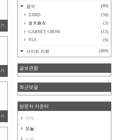
(80)
음악
ZARD
(59)
(2)
倉木麻衣
보기
GARNET CROW
(13)
YUI
(6)
(469)
사이트 리뷰
글보관함
보기
최근댓글
방문자 카운터
보기
어제 :
오늘 :
누적 :