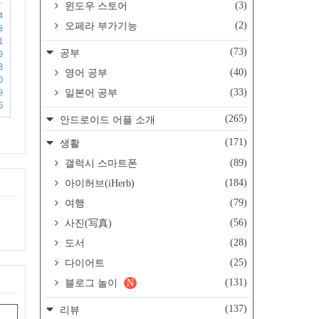
(3)
윈도우 스토어
4
(2)
오페라 부가기능
8
1
(73)
공부
9
3
(40)
영어 공부
0
9
(33)
일본어 공부
6
(265)
안드로이드 어플 소개
(171)
생활
(89)
갤럭시 스마트폰
(184)
아이허브(iHerb)
(79)
여행
(56)
사진(写真)
(28)
도서
(25)
다이어트
(131)
블로그 놀이
N
(137)
리뷰