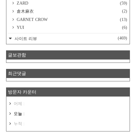
ZARD
(59)
(2)
倉木麻衣
GARNET CROW
(13)
YUI
(6)
(469)
사이트 리뷰
글보관함
최근댓글
방문자 카운터
어제 :
오늘 :
누적 :