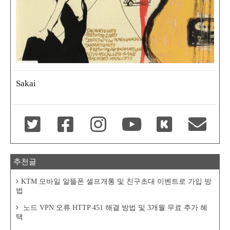
Sakai
추천글
KTM 모바일 알뜰폰 셀프개통 및 친구초대 이벤트로 가입 방
법
노드 VPN 오류 HTTP 451 해결 방법 및 3개월 무료 추가 혜
택