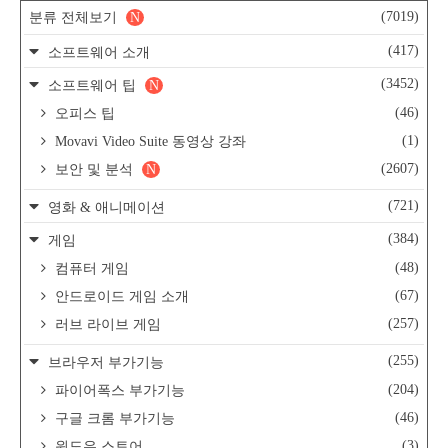
(7019)
분류 전체보기
N
(417)
소프트웨어 소개
(3452)
소프트웨어 팁
N
(46)
오피스 팁
(1)
Movavi Video Suite 동영상 강좌
(2607)
보안 및 분석
N
(721)
영화 & 애니메이션
(384)
게임
(48)
컴퓨터 게임
(67)
안드로이드 게임 소개
(257)
러브 라이브 게임
(255)
브라우저 부가기능
(204)
파이어폭스 부가기능
(46)
구글 크롬 부가기능
(3)
윈도우 스토어