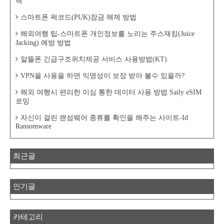
택
스마트폰 퍽코드(PUK)잠금 해제 방법
해외여행 팁-스마트폰 개인정보를 노리는 주스재킹(Juice
Jacking) 예방 방법
알뜰폰 긴급구조위치제공 서비스 사용방법(KT)
VPN을 사용을 하면 익명성이 보장 받아 볼수 있을까?
해외 여행시 편리한 이심 통한 데이터 사용 방법 Saily eSIM
로밍
자신이 걸린 랜섬웨어 종류를 확인을 해주는 사이트-Id
Ransomware
최근글
인기글
카테고리