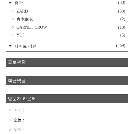
(80)
음악
ZARD
(59)
(2)
倉木麻衣
GARNET CROW
(13)
YUI
(6)
(469)
사이트 리뷰
글보관함
최근댓글
방문자 카운터
어제 :
오늘 :
누적 :