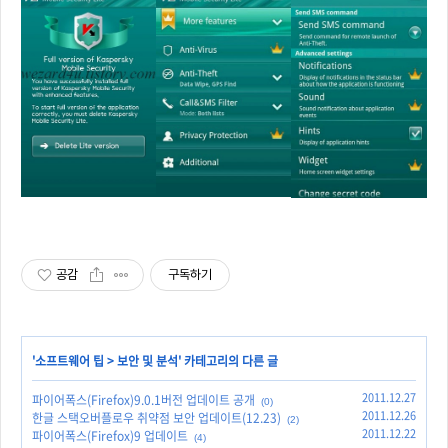
공감
구독하기
'
소프트웨어 팁
>
보안 및 분석
' 카테고리의 다른 글
2011.12.27
파이어폭스(Firefox)9.0.1버전 업데이트 공개
(0)
2011.12.26
한글 스택오버플로우 취약점 보안 업데이트(12.23)
(2)
2011.12.22
파이어폭스(Firefox)9 업데이트
(4)