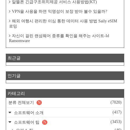
알뜰폰 긴급구조위치제공 서비스 사용방법(KT)
VPN을 사용을 하면 익명성이 보장 받아 볼수 있을까?
해외 여행시 편리한 이심 통한 데이터 사용 방법 Saily eSIM
로밍
자신이 걸린 랜섬웨어 종류를 확인을 해주는 사이트-Id
Ransomware
최근글
인기글
카테고리
(7020)
분류 전체보기
N
(417)
소프트웨어 소개
(3453)
소프트웨어 팁
N