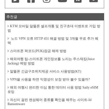
추천글
KTM 모바일 알뜰폰 셀프개통 및 친구초대 이벤트로 가입 방
법
노드 VPN 오류 HTTP 451 해결 방법 및 3개월 무료 추가 혜
택
스마트폰 퍽코드(PUK)잠금 해제 방법
해외여행 팁-스마트폰 개인정보를 노리는 주스재킹(Juice
Jacking) 예방 방법
알뜰폰 긴급구조위치제공 서비스 사용방법(KT)
VPN을 사용을 하면 익명성이 보장 받아 볼수 있을까?
해외 여행시 편리한 이심 통한 데이터 사용 방법 Saily eSIM
로밍
자신이 걸린 랜섬웨어 종류를 확인을 해주는 사이트-Id
Ransomware