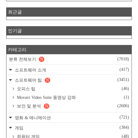
최근글
인기글
카테고리
(7018)
분류 전체보기
N
(417)
소프트웨어 소개
(3451)
소프트웨어 팁
N
(46)
오피스 팁
(1)
Movavi Video Suite 동영상 강좌
(2606)
보안 및 분석
N
(721)
영화 & 애니메이션
(384)
게임
(48)
컴퓨터 게임