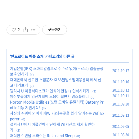
2
구독하기
'
안드로이드 어플 소개
' 카테고리의 다른 글
기업은행(IBK) 스마트알림으로 수수료 없이(무료로) 입출금정
2011.10.17
보 확인하기
(4)
휴대폰에서 신고한 스팸문자 KISA불법스팸대응센터 에서 신
2011.10.16
고 내역보기
(0)
2011.10.12
갤럭시 U 이동식디스크가 인식이 안될떄 인식시키기!
(3)
2011.10.11
임산부들에게 임신계획에 도움이 될만환 맘스플레너
(2)
Norton Mobile Utilities(노턴 모바일 유틸리티) Battery Pr
2011.09.30
ofile기능 지원시작!
(0)
자신의 주위에 와이파이(WiFi)되는곳을 쉽게 알려주는 Wifi Ex
2011.09.13
porer
(6)
갤럭시 U에서 어플없이 간단하게 WIFI신호 세기 확인하
2011.09.05
기!
(2)
2011.08.30
쾌적한 수면을 도와주는 Relax and Sleep
(0)