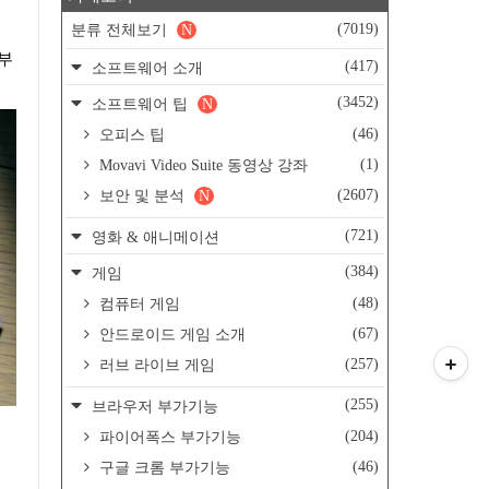
(7019)
분류 전체보기
N
공부
(417)
소프트웨어 소개
(3452)
소프트웨어 팁
N
(46)
오피스 팁
(1)
Movavi Video Suite 동영상 강좌
(2607)
보안 및 분석
N
(721)
영화 & 애니메이션
(384)
게임
(48)
컴퓨터 게임
(67)
안드로이드 게임 소개
(257)
러브 라이브 게임
(255)
브라우저 부가기능
(204)
파이어폭스 부가기능
(46)
구글 크롬 부가기능