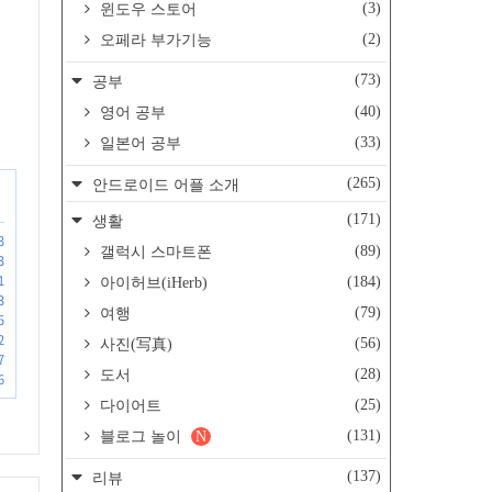
(3)
윈도우 스토어
(2)
오페라 부가기능
(73)
공부
(40)
영어 공부
(33)
일본어 공부
(265)
안드로이드 어플 소개
(171)
생활
3
(89)
갤럭시 스마트폰
3
1
(184)
아이허브(iHerb)
3
(79)
여행
5
2
(56)
사진(写真)
7
(28)
도서
6
(25)
다이어트
(131)
블로그 놀이
N
(137)
리뷰