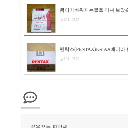
몸이가벼워지는물을 마셔 보았
2011.03.25
펜탁스(PENTAX)K-r AA배터리
2011.03.22
꿈을꾸는 파랑새