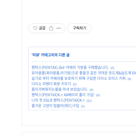
공감
구독하기
'
리뷰
' 카테고리의 다른 글
펜탁스(PENTAX) dslr 카메라 가방을 구매했습니다.
(2)
유아용품(육아용품,아기방)으로 좋을것 같은 귀여운 온도계&습도계 EM
습기로 부터 카메라를 보호하기 위해 구입한 다이소 모이스 키퍼
(4)
다이소 라벤더 화분 키우기
(2)
몸이가벼워지는물을 마셔 보았습니다.
(4)
펜탁스(PENTAX)K-r AA배터리 홀더 구입!
(0)
나의 첫 DSLR 펜탁스(PENTAX)K-r
(11)
즐거운 고양이 텀블러(레드)구입
(1)