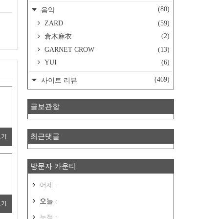
(80)
음악
ZARD
(59)
(2)
倉木麻衣
GARNET CROW
(13)
YUI
(6)
(469)
사이트 리뷰
글보관함
최근댓글
보기
방문자 카운터
어제 :
오늘 :
보기
누적 :