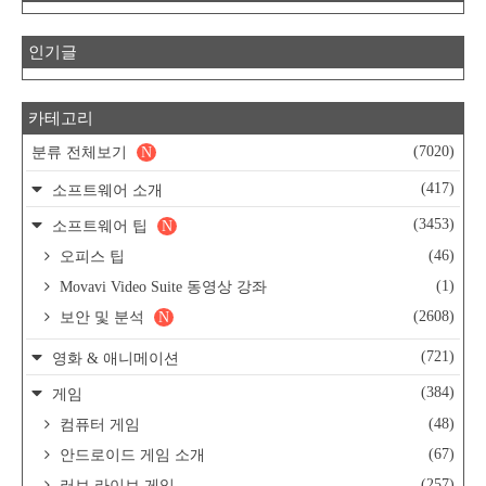
인기글
카테고리
(7020)
분류 전체보기
N
(417)
소프트웨어 소개
(3453)
소프트웨어 팁
N
(46)
오피스 팁
(1)
Movavi Video Suite 동영상 강좌
(2608)
보안 및 분석
N
(721)
영화 & 애니메이션
(384)
게임
(48)
컴퓨터 게임
(67)
안드로이드 게임 소개
(257)
러브 라이브 게임