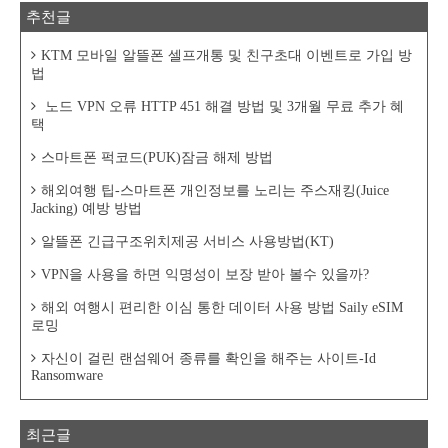
추천글
KTM 모바일 알뜰폰 셀프개통 및 친구초대 이벤트로 가입 방
법
노드 VPN 오류 HTTP 451 해결 방법 및 3개월 무료 추가 혜
택
스마트폰 퍽코드(PUK)잠금 해제 방법
해외여행 팁-스마트폰 개인정보를 노리는 주스재킹(Juice
Jacking) 예방 방법
알뜰폰 긴급구조위치제공 서비스 사용방법(KT)
VPN을 사용을 하면 익명성이 보장 받아 볼수 있을까?
해외 여행시 편리한 이심 통한 데이터 사용 방법 Saily eSIM
로밍
자신이 걸린 랜섬웨어 종류를 확인을 해주는 사이트-Id
Ransomware
최근글