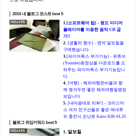
2010 내 블로그 포스트 best 5
1.
[소프트웨어 팁] - 원도 미디어
플레이어를 이용한 음악 CD 굽
기!!
2.
[생활의 향수] - 명약 알보칠을
구매했습니다.
3.
[파이어폭스 부가기능] - 유튜브
(Youtube)동영상을 다운로드를 도
와주는 파이어폭스 부가기능입니
다.
4.
[여행] - 해외여행준비물과 함
께 챙겨두면 좋은 해외여행질병정
보입니다.
5.
[내마음대로 리뷰!] - 크리스마
스 여자 친구선물로 좋은 에네루
프 충전식 손난로 Kairo KIR-SL2S
블로그 유입키워드 best 5
알보칠
1.