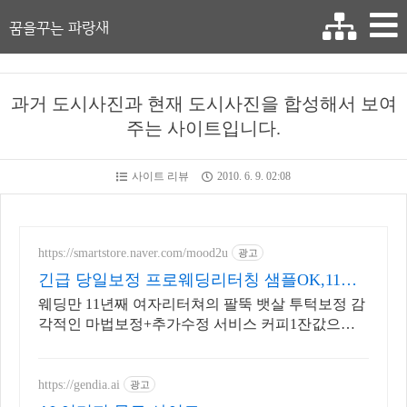
꿈을꾸는 파랑새
과거 도시사진과 현재 도시사진을 합성해서 보여
주는 사이트입니다.
사이트 리뷰
2010. 6. 9. 02:08
https://smartstore.naver.com/mood2u
광고
긴급 당일보정 프로웨딩리터칭 샘플OK,11년
완벽보정경력
웨딩만 11년째 여자리터쳐의 팔뚝 뱃살 투턱보정 감
각적인 마법보정+추가수정 서비스 커피1잔값으로
부모님의 미소를 다시 찾아주세요 자꾸만 보고싶은
우리 가족사진
https://gendia.ai
광고