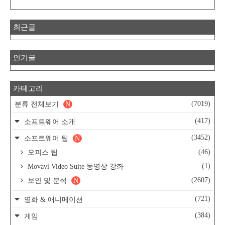
최근글
인기글
카테고리
(7019)
분류 전체보기
N
(417)
소프트웨어 소개
(3452)
소프트웨어 팁
N
(46)
오피스 팁
(1)
Movavi Video Suite 동영상 강좌
(2607)
보안 및 분석
N
(721)
영화 & 애니메이션
(384)
게임