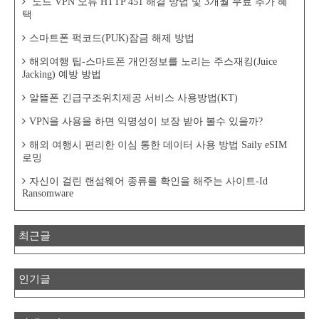
노드 VPN 오류 HTTP 451 해결 방법 및 3개월 무료 추가 혜
택
스마트폰 퍽코드(PUK)잠금 해제 방법
해외여행 팁-스마트폰 개인정보를 노리는 주스재킹(Juice
Jacking) 예방 방법
알뜰폰 긴급구조위치제공 서비스 사용방법(KT)
VPN을 사용을 하면 익명성이 보장 받아 볼수 있을까?
해외 여행시 편리한 이심 통한 데이터 사용 방법 Saily eSIM
로밍
자신이 걸린 랜섬웨어 종류를 확인을 해주는 사이트-Id
Ransomware
최근글
인기글