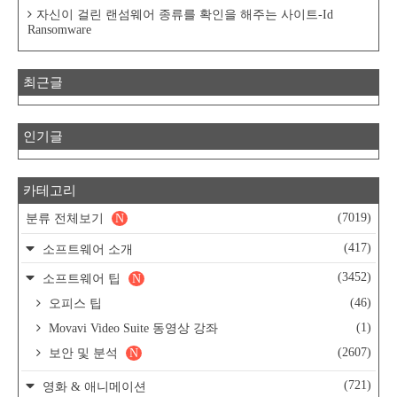
자신이 걸린 랜섬웨어 종류를 확인을 해주는 사이트-Id
Ransomware
최근글
인기글
카테고리
(7019)
분류 전체보기
N
(417)
소프트웨어 소개
(3452)
소프트웨어 팁
N
(46)
오피스 팁
(1)
Movavi Video Suite 동영상 강좌
(2607)
보안 및 분석
N
(721)
영화 & 애니메이션