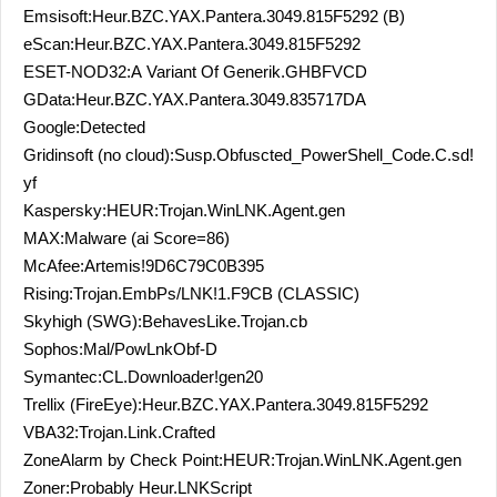
Emsisoft:Heur.BZC.YAX.Pantera.3049.815F5292 (B)
eScan:Heur.BZC.YAX.Pantera.3049.815F5292
ESET-NOD32:A Variant Of Generik.GHBFVCD
GData:Heur.BZC.YAX.Pantera.3049.835717DA
Google:Detected
Gridinsoft (no cloud):Susp.Obfuscted_PowerShell_Code.C.sd!
yf
Kaspersky:HEUR:Trojan.WinLNK.Agent.gen
MAX:Malware (ai Score=86)
McAfee:Artemis!9D6C79C0B395
Rising:Trojan.EmbPs/LNK!1.F9CB (CLASSIC)
Skyhigh (SWG):BehavesLike.Trojan.cb
Sophos:Mal/PowLnkObf-D
Symantec:CL.Downloader!gen20
Trellix (FireEye):Heur.BZC.YAX.Pantera.3049.815F5292
VBA32:Trojan.Link.Crafted
ZoneAlarm by Check Point:HEUR:Trojan.WinLNK.Agent.gen
Zoner:Probably Heur.LNKScript