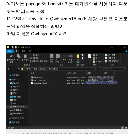
여기서는 papago 와 honey0 라는 매개변수를 사용하여 다운
로드할 파일을 지정
11.GSlLzFnTov -k -o QwbpjvdmTA.au3: 해당 부분은 다운로
드된 파일을 실행하는 명령어
파일 이름은 QwbpjvdmTA.au3