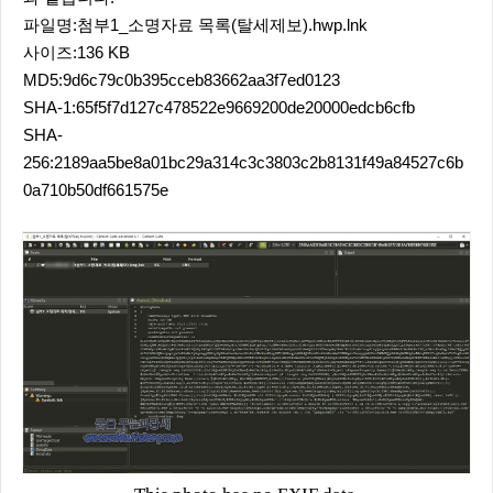
파일명:첨부1_소명자료 목록(탈세제보).hwp.lnk
사이즈:136 KB
MD5:9d6c79c0b395cceb83662aa3f7ed0123
SHA-1:65f5f7d127c478522e9669200de20000edcb6cfb
SHA-
256:2189aa5be8a01bc29a314c3c3803c2b8131f49a84527c6b
0a710b50df661575e