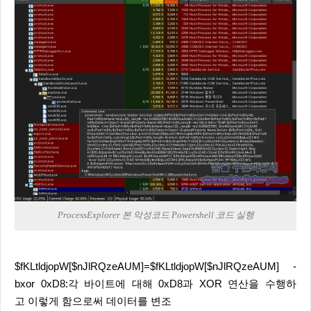
ProcessExplorer 본 악성코드 Powershell 코드 실행
$fKLtldjopW[$nJlRQzeAUM]=$fKLtldjopW[$nJlRQzeAUM] -
bxor 0xD8:각 바이트에 대해 0xD8과 XOR 연산을 수행하
고 이렇게 함으로써 데이터를 변조