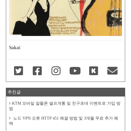
Sakai
추천글
KTM 모바일 알뜰폰 셀프개통 및 친구초대 이벤트로 가입 방
법
노드 VPN 오류 HTTP 451 해결 방법 및 3개월 무료 추가 혜
택