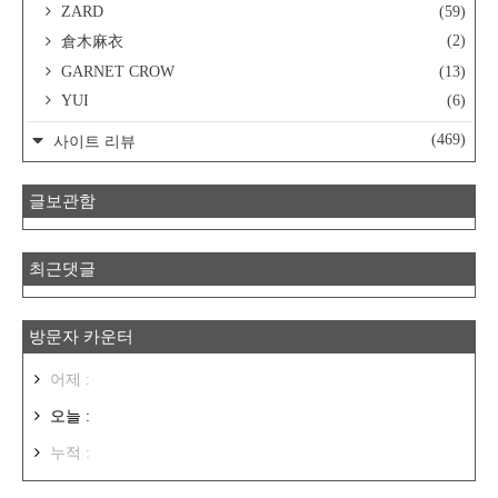
ZARD
(59)
(2)
倉木麻衣
GARNET CROW
(13)
YUI
(6)
(469)
사이트 리뷰
글보관함
최근댓글
방문자 카운터
어제 :
오늘 :
누적 :