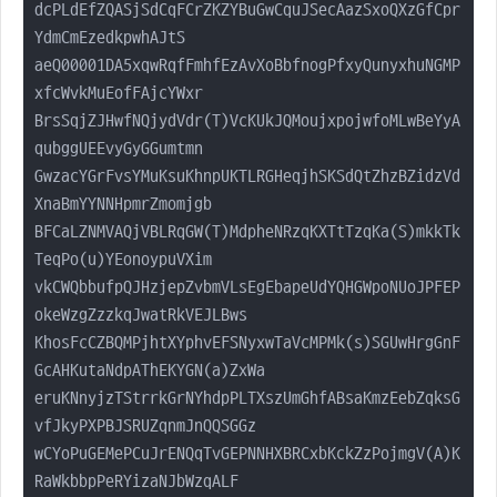
dcPLdEfZQASjSdCqFCrZKZYBuGwCquJSecAazSxoQXzGfCpr
YdmCmEzedkpwhAJtS

aeQ00001DA5xqwRqfFmhfEzAvXoBbfnogPfxyQunyxhuNGMP
xfcWvkMuEofFAjcYWxr

BrsSqjZJHwfNQjydVdr(T)VcKUkJQMoujxpojwfoMLwBeYyA
qubggUEEvyGyGGumtmn

GwzacYGrFvsYMuKsuKhnpUKTLRGHeqjhSKSdQtZhzBZidzVd
XnaBmYYNNHpmrZmomjgb

BFCaLZNMVAQjVBLRqGW(T)MdpheNRzqKXTtTzqKa(S)mkkTk
TeqPo(u)YEonoypuVXim

vkCWQbbufpQJHzjepZvbmVLsEgEbapeUdYQHGWpoNUoJPFEP
okeWzgZzzkqJwatRkVEJLBws

KhosFcCZBQMPjhtXYphvEFSNyxwTaVcMPMk(s)SGUwHrgGnF
GcAHKutaNdpAThEKYGN(a)ZxWa

eruKNnyjzTStrrkGrNYhdpPLTXszUmGhfABsaKmzEebZqksG
vfJkyPXPBJSRUZqnmJnQQSGGz

wCYoPuGEMePCuJrENQqTvGEPNNHXBRCxbKckZzPojmgV(A)K
RaWkbbpPeRYizaNJbWzqALF
