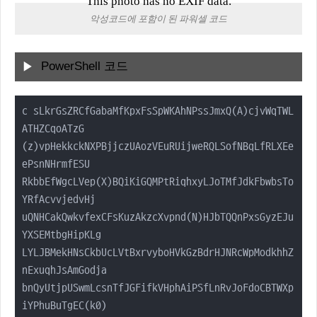
This photo has no EXIF data.
악성코드에 포함이 된 파워셀 코드
PowerShell 코드
c sLkrGsZRCfGabaMfKpxFsSpWKAhNPssJmxQ(A)cjvWqTWL
ATHZCqoATzG

(z)vpHekkckNXPBjjczUAozVEuRUijweRQLSofNBqLfRLXEe
ePsnNHrmfESU

RkbbEfWgcLVep(X)BQiKiGQMPtRiqhxyLJoTMfJdkFbwbsTo
YRfAcvvjedvHj

uQNHCakQwkvfexCFsKuzAkzcXvpnd(N)HJbTQQnPxsGyzEJu
YXSEMtbgHipKLg

LYLJBMekHNsCkbUcLVtBxrvyboHVkGzBdrHJNRcWpModkhhZ
nExuqhJsAmGodja

bnQyUtjpUSwmLcsnTfJGFifkVHphAiPSfLnRvJoFdoCBTWXp
iYPhuBuTgEC(k0)
