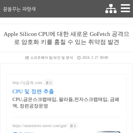
꿈을꾸는 파랑새
Apple Silicon CPU에 대한 새로운 GoFetch 공격으
로 암호화 키를 훔칠 수 있는 취약점 발견
소프트웨어 팁/보안 및 분석
2024. 3. 27. 00:00
http://cj금속.com
광고
CPU 및 정련 추출
CPU,금은스크랩매입, 팔라듐,전자스크랩매입, 금폐
액, 정련공장운영
https://smartstore.naver.com/gsd
광고