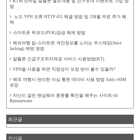
KTM 모바일 알뜰폰 셀프개통 및 친구초대 이벤트로 가입 방
법
노드 VPN 오류 HTTP 451 해결 방법 및 3개월 무료 추가 혜
택
스마트폰 퍽코드(PUK)잠금 해제 방법
해외여행 팁-스마트폰 개인정보를 노리는 주스재킹(Juice
Jacking) 예방 방법
알뜰폰 긴급구조위치제공 서비스 사용방법(KT)
VPN을 사용을 하면 익명성이 보장 받아 볼수 있을까?
해외 여행시 편리한 이심 통한 데이터 사용 방법 Saily eSIM
로밍
자신이 걸린 랜섬웨어 종류를 확인을 해주는 사이트-Id
Ransomware
최근글
인기글