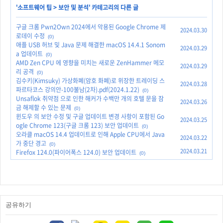
'
소프트웨어 팁
>
보안 및 분석
' 카테고리의 다른 글
구글 크롬 Pwn2Own 2024에서 악용된 Google Chrome 제
2024.03.30
로데이 수정
(0)
애플 USB 허브 및 Java 문제 해결한 macOS 14.4.1 Sonom
2024.03.29
a 업데이트
(0)
AMD Zen CPU 에 영향을 미치는 새로운 ZenHammer 메모
2024.03.29
리 공격
(0)
김수키(Kimsuky) 가상화폐(암호 화폐)로 위장한 트레이딩 스
2024.03.28
파르타코스 강의안-100불남(2차).pdf(2024.1.22)
(0)
Unsaflok 취약점 으로 인한 해커가 수백만 개의 호텔 문을 잠
2024.03.26
금 해제할 수 있는 문제
(0)
윈도우 의 보안 수정 및 구글 업데이트 변경 사항이 포함된 Go
2024.03.25
ogle Chrome 123(구글 크롬 123) 보안 업데이트
(0)
오라클 macOS 14.4 업데이트로 인해 Apple CPU에서 Java
2024.03.22
가 중단 경고
(0)
2024.03.21
Firefox 124.0(파이어폭스 124.0) 보안 업데이트
(0)
공유하기