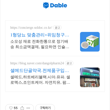
https://concierge.soldoc.co.kr/
광고
1형당뇨 맞춤관리+위임청구
복잡한 청구 절차 ZERO
소모성 재료 전화한통으로 정기배
송 최소금액결제, 필요하면 인슐린
처방까지 한번에!
https://blog.naver.com/dangolpharm24
광고
셀메드단골약국.전제품구입가
능
셀메드,하트베리블랙.시아.유파. 셀
로멕스,조인트케어. 자연치유, 팜
스, 동물의약품
55
구독하기