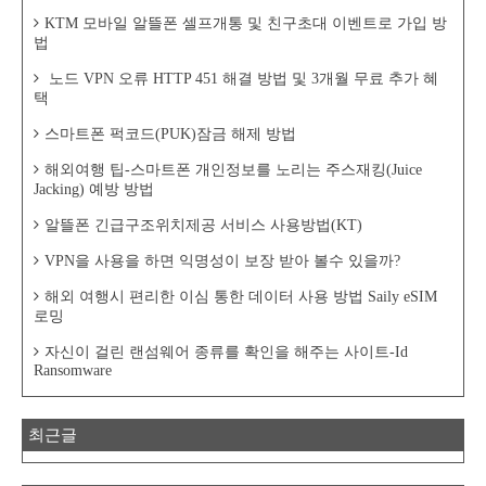
KTM 모바일 알뜰폰 셀프개통 및 친구초대 이벤트로 가입 방
법
노드 VPN 오류 HTTP 451 해결 방법 및 3개월 무료 추가 혜
택
스마트폰 퍽코드(PUK)잠금 해제 방법
해외여행 팁-스마트폰 개인정보를 노리는 주스재킹(Juice
Jacking) 예방 방법
알뜰폰 긴급구조위치제공 서비스 사용방법(KT)
VPN을 사용을 하면 익명성이 보장 받아 볼수 있을까?
해외 여행시 편리한 이심 통한 데이터 사용 방법 Saily eSIM
로밍
자신이 걸린 랜섬웨어 종류를 확인을 해주는 사이트-Id
Ransomware
최근글