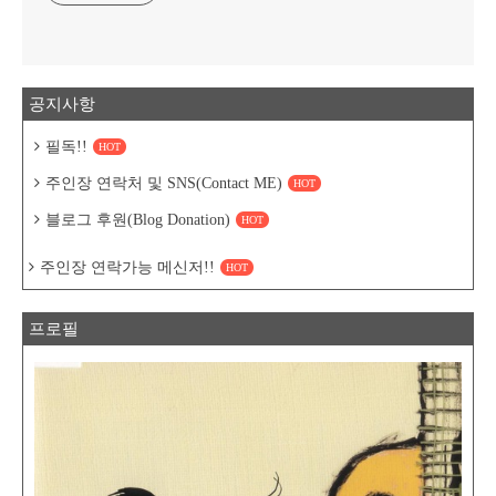
공지사항
필독!!
HOT
주인장 연락처 및 SNS(Contact ME)
HOT
블로그 후원(Blog Donation)
HOT
주인장 연락가능 메신저!!
HOT
프로필