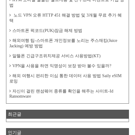
법
노드 VPN 오류 HTTP 451 해결 방법 및 3개월 무료 추가 혜
택
스마트폰 퍽코드(PUK)잠금 해제 방법
해외여행 팁-스마트폰 개인정보를 노리는 주스재킹(Juice
Jacking) 예방 방법
알뜰폰 긴급구조위치제공 서비스 사용방법(KT)
VPN을 사용을 하면 익명성이 보장 받아 볼수 있을까?
해외 여행시 편리한 이심 통한 데이터 사용 방법 Saily eSIM
로밍
자신이 걸린 랜섬웨어 종류를 확인을 해주는 사이트-Id
Ransomware
최근글
인기글