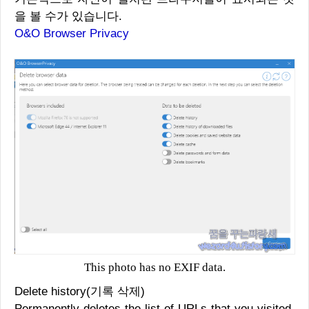
을 볼 수가 있습니다.
O&O Browser Privacy
This photo has no EXIF data.
Delete history(기록 삭제)
Permanently deletes the list of URLs that you visited.