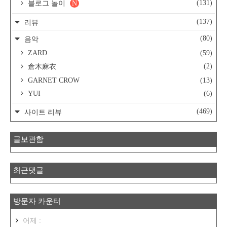
(131)
블로그 놀이
N
(137)
리뷰
(80)
음악
ZARD
(59)
(2)
倉木麻衣
GARNET CROW
(13)
YUI
(6)
(469)
사이트 리뷰
글보관함
최근댓글
방문자 카운터
어제 :