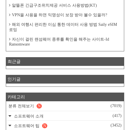
알뜰폰 긴급구조위치제공 서비스 사용방법(KT)
VPN을 사용을 하면 익명성이 보장 받아 볼수 있을까?
해외 여행시 편리한 이심 통한 데이터 사용 방법 Saily eSIM
로밍
자신이 걸린 랜섬웨어 종류를 확인을 해주는 사이트-Id
Ransomware
최근글
인기글
카테고리
(7019)
분류 전체보기
N
(417)
소프트웨어 소개
(3452)
소프트웨어 팁
N