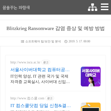
꿈을꾸는 파랑새
Blitzkrieg Ransomware 감염 증상 및 예방 방법
소프트웨어 팁/보안 및 분석
2019. 5. 17. 00:00
http://www.iscu.ac.kr
광고
서울사이버대학교 컴퓨터공학
과 2026 가을학기 신편입생
IT인력 양성, IT 관련 국가 및 국제
자격증 교육실시, 사이버대 신입생
수 1위 장학금 지급 1위, 학사 석사
박사 온라인복수학위까지
http://www.컴스쿨.com
광고
IT 컴스쿨닷컴 당일 신청&결제