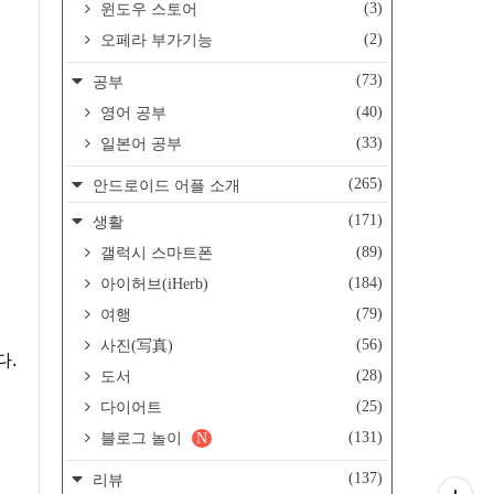
(3)
윈도우 스토어
(2)
오페라 부가기능
(73)
공부
(40)
영어 공부
(33)
일본어 공부
(265)
안드로이드 어플 소개
(171)
생활
(89)
갤럭시 스마트폰
(184)
아이허브(iHerb)
(79)
여행
(56)
사진(写真)
(28)
도서
(25)
다이어트
(131)
블로그 놀이
N
(137)
리뷰