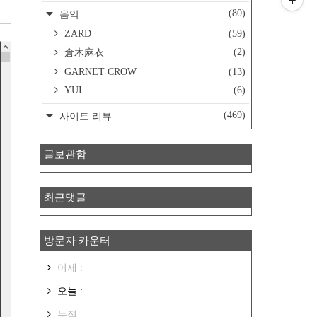
(80)
음악
ZARD
(59)
(2)
倉木麻衣
GARNET CROW
(13)
YUI
(6)
(469)
사이트 리뷰
글보관함
최근댓글
방문자 카운터
어제 :
오늘 :
누적 :