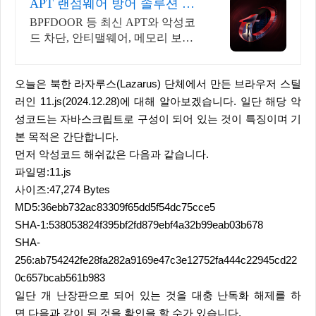
APT 랜섬웨어 방어 솔루션 성
능과 안정성이 검증된 벤더
BPFDOOR 등 최신 APT와 악성코
드 차단, 안티맬웨어, 메모리 보호
및 보안
오늘은 북한 라자루스(Lazarus) 단체에서 만든 브라우저 스틸
러인 11.js(2024.12.28)에 대해 알아보겠습니다. 일단 해당 악
성코드는 자바스크립트로 구성이 되어 있는 것이 특징이며 기
본 목적은 간단합니다.
먼저 악성코드 해쉬값은 다음과 같습니다.
파일명:11.js
사이즈:47,274 Bytes
MD5:36ebb732ac83309f65dd5f54dc75cce5
SHA-1:538053824f395bf2fd879ebf4a32b99eab03b678
SHA-
256:ab754242fe28fa282a9169e47c3e12752fa444c22945cd22
0c657bcab561b983
일단 개 난장판으로 되어 있는 것을 대충 난독화 해제를 하
면 다음과 같이 된 것을 확인을 할 수가 있습니다.