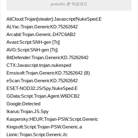
pestudio 본 악성코드
AliCloud:Trojan[stealer]:Javascript/NukeSped.E
ALYac:Trojan.GenericKD.75262642
Arcabit:Trojan.Generic.D47C6AB2
Avast:Script:SNH-gen [Trj]
AVG:Script:SNH-gen [Trj]
BitDefender:Trojan.GenericKD.75262642
CTX:Javascript.trojan.nukesped
Emsisoft:Trojan.GenericKD.75262642 (B)
eScan:Trojan.GenericKD.75262642
ESET-NOD32:JS/Spy.NukeSped.E
GData:Script.Trojan.Agent.W6DCB2
Google:Detected
Ikarus:Trojan.JS.Spy
Kaspersky:HEUR:Trojan-PSW.Script.Generic
Kingsoft:Script.Trojan-PSW.Generic.a
Lionic:Trojan.Script.Generic.i!c