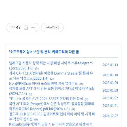
49
구독하기
'
소프트웨어 팁
>
보안 및 분석
' 카테고리의 다른 글
텔레그램 사용자 정책 위반 사칭 피싱 사이트-hvil-telegram
2025.01.13
(.)org(2025.1.6)
(0)
가짜 CAPTCHA(캡차)을 이용한 Lumma Stealer를 통해 유
2025.01.10
포 되는 악성코드(2025.1.4)
(2)
2025.01.09
NordVPN(노드 VPN) 포스트 퀀텀 기능 업데이트
(0)
정체를 모를 APT 에서 만든 교통 범칙금 과태료 미납 내역.lnk
2025.01.08
(2024.7.14)
(0)
2025.01.02
TP-Link 공유기 CVE-2024-53375 취약점 간단 분석
(0)
북한 APT 리퍼(Reaper)에서 만든 악성코드-동북공정(미국의
2025.01.01
회조사국(CRS Report).pdf.lnk(2024.4.3)
(0)
윈도우 11 KB5048685 업데이트로 인해 와이 파이 및 시작 메
2024.12.27
뉴 작동이 중지됨
(0)
Kimsuky(김수키)에서 만든 자유 아시아 방송으로 위장 해서