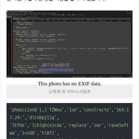
This photo has no EXIF data.
난독화 된 자바스크립트
'phepccionb'
(,)
'TZWxu'
,
'ion'
,
'constructo'
,
'164.1
7.24:'
,
'dlcobpjiig'
'TEfUe'
,
'lchlgh(e)cda'
,
'replace'
,
'ser'
,
'raveSoft
wa'
,
'ivsOD'
,
'FcBfi'