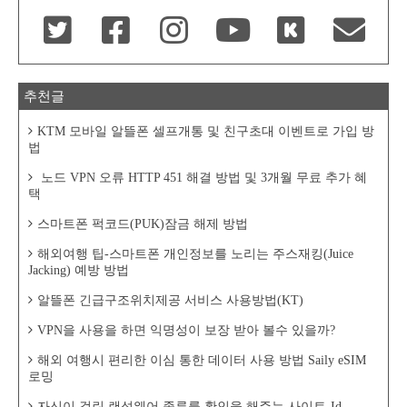
추천글
KTM 모바일 알뜰폰 셀프개통 및 친구초대 이벤트로 가입 방
법
노드 VPN 오류 HTTP 451 해결 방법 및 3개월 무료 추가 혜
택
스마트폰 퍽코드(PUK)잠금 해제 방법
해외여행 팁-스마트폰 개인정보를 노리는 주스재킹(Juice
Jacking) 예방 방법
알뜰폰 긴급구조위치제공 서비스 사용방법(KT)
VPN을 사용을 하면 익명성이 보장 받아 볼수 있을까?
해외 여행시 편리한 이심 통한 데이터 사용 방법 Saily eSIM
로밍
자신이 걸린 랜섬웨어 종류를 확인을 해주는 사이트-Id