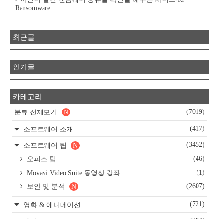
Ransomware
최근글
인기글
카테고리
(7019)
분류 전체보기
N
(417)
소프트웨어 소개
(3452)
소프트웨어 팁
N
(46)
오피스 팁
(1)
Movavi Video Suite 동영상 강좌
(2607)
보안 및 분석
N
(721)
영화 & 애니메이션