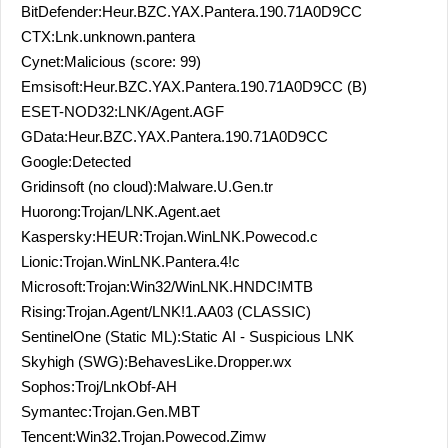
BitDefender:Heur.BZC.YAX.Pantera.190.71A0D9CC
CTX:Lnk.unknown.pantera
Cynet:Malicious (score: 99)
Emsisoft:Heur.BZC.YAX.Pantera.190.71A0D9CC (B)
ESET-NOD32:LNK/Agent.AGF
GData:Heur.BZC.YAX.Pantera.190.71A0D9CC
Google:Detected
Gridinsoft (no cloud):Malware.U.Gen.tr
Huorong:Trojan/LNK.Agent.aet
Kaspersky:HEUR:Trojan.WinLNK.Powecod.c
Lionic:Trojan.WinLNK.Pantera.4!c
Microsoft:Trojan:Win32/WinLNK.HNDC!MTB
Rising:Trojan.Agent/LNK!1.AA03 (CLASSIC)
SentinelOne (Static ML):Static AI - Suspicious LNK
Skyhigh (SWG):BehavesLike.Dropper.wx
Sophos:Troj/LnkObf-AH
Symantec:Trojan.Gen.MBT
Tencent:Win32.Trojan.Powecod.Zimw