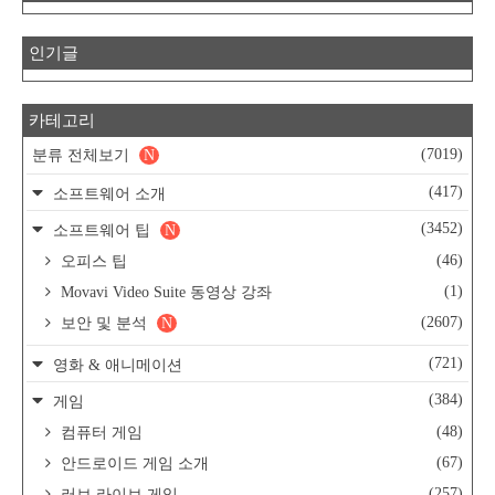
인기글
카테고리
(7019)
분류 전체보기
N
(417)
소프트웨어 소개
(3452)
소프트웨어 팁
N
(46)
오피스 팁
(1)
Movavi Video Suite 동영상 강좌
(2607)
보안 및 분석
N
(721)
영화 & 애니메이션
(384)
게임
(48)
컴퓨터 게임
(67)
안드로이드 게임 소개
(257)
러브 라이브 게임