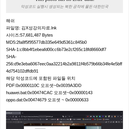
악성코드 실행시 생성되는 북한 공작에 물든 대한민국
해쉬
파일명: 김X성강의자료.lnk
사이즈:57,681,487 Bytes
MD5:2fa8f5f95577db335e649d5361c845b0
SHA-1:c8bb4f1ebeafd00cc6b73e2cf265c18fd8660df7
SHA-
256:d9e3eba6067eec0aa32214b2a9811f4b579b66b34fe4e5bff
4d754102dffdb91
해당 악성코드에 포함된 파일들 위치
PDF:0x0000110C 오프셋~0x0039A3DD
huawei.bat:0x00474CAC 오프셋~0x00000143
oppo.dat:0x00474679 오프셋 ~ 0x00000633