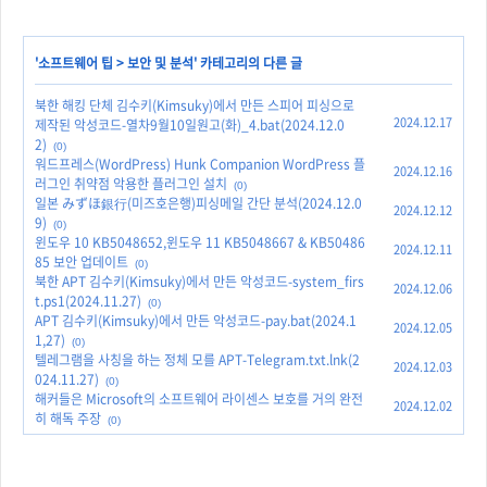
'
소프트웨어 팁
>
보안 및 분석
' 카테고리의 다른 글
북한 해킹 단체 김수키(Kimsuky)에서 만든 스피어 피싱으로
2024.12.17
제작된 악성코드-열차9월10일원고(화)_4.bat(2024.12.0
2)
(0)
워드프레스(WordPress) Hunk Companion WordPress 플
2024.12.16
러그인 취약점 악용한 플러그인 설치
(0)
일본 みずほ銀行(미즈호은행)피싱메일 간단 분석(2024.12.0
2024.12.12
9)
(0)
윈도우 10 KB5048652,윈도우 11 KB5048667 & KB50486
2024.12.11
85 보안 업데이트
(0)
북한 APT 김수키(Kimsuky)에서 만든 악성코드-system_firs
2024.12.06
t.ps1(2024.11.27)
(0)
APT 김수키(Kimsuky)에서 만든 악성코드-pay.bat(2024.1
2024.12.05
1,27)
(0)
텔레그램을 사칭을 하는 정체 모를 APT-Telegram.txt.lnk(2
2024.12.03
024.11.27)
(0)
해커들은 Microsoft의 소프트웨어 라이센스 보호를 거의 완전
2024.12.02
히 해독 주장
(0)