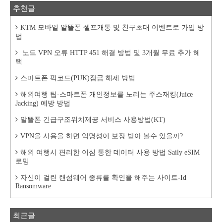
추천글
KTM 모바일 알뜰폰 셀프개통 및 친구초대 이벤트로 가입 방
법
노드 VPN 오류 HTTP 451 해결 방법 및 3개월 무료 추가 혜
택
스마트폰 퍽코드(PUK)잠금 해제 방법
해외여행 팁-스마트폰 개인정보를 노리는 주스재킹(Juice
Jacking) 예방 방법
알뜰폰 긴급구조위치제공 서비스 사용방법(KT)
VPN을 사용을 하면 익명성이 보장 받아 볼수 있을까?
해외 여행시 편리한 이심 통한 데이터 사용 방법 Saily eSIM
로밍
자신이 걸린 랜섬웨어 종류를 확인을 해주는 사이트-Id
Ransomware
최근글