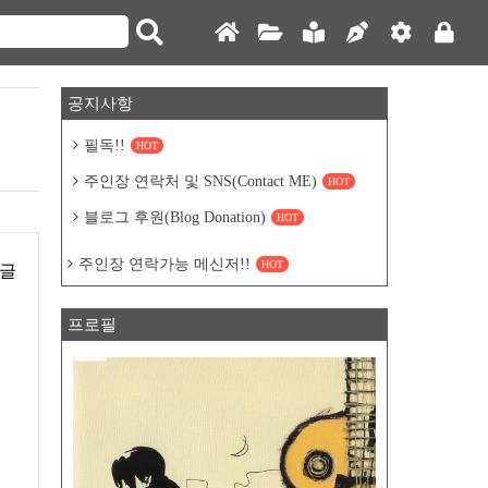
공지사항
필독!!
HOT
주인장 연락처 및 SNS(Contact ME)
HOT
블로그 후원(Blog Donation)
HOT
주인장 연락가능 메신저!!
HOT
프로필