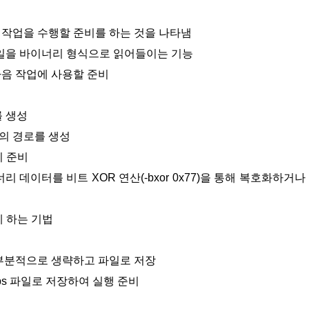
로 작업을 수행할 준비를 하는 것을 나타냄
. lnk 파일을 바이너리 형식으로 읽어들이는 기능
다음 작업에 사용할 준비
를 생성
파일의 경로를 생성
리 준비
얻은 바이너리 데이터를 비트 XOR 연산(-bxor 0x77)을 통해 복호화하거나
 하는 기법
데이터를 부분적으로 생략하고 파일로 저장
 vbs 파일로 저장하여 실행 준비