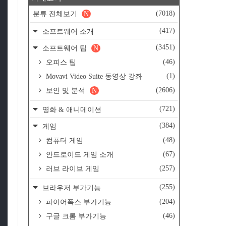
(7018)
분류 전체보기
N
(417)
소프트웨어 소개
(3451)
소프트웨어 팁
N
(46)
오피스 팁
(1)
Movavi Video Suite 동영상 강좌
(2606)
보안 및 분석
N
(721)
영화 & 애니메이션
(384)
게임
(48)
컴퓨터 게임
(67)
안드로이드 게임 소개
(257)
러브 라이브 게임
(255)
브라우저 부가기능
(204)
파이어폭스 부가기능
(46)
구글 크롬 부가기능