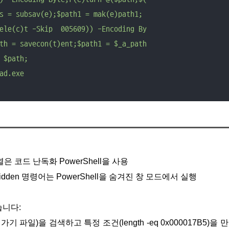
자열은 코드 난독화 PowerShell을 사용
style hidden 명령어는 PowerShell을 숨겨진 창 모드에서 실행
습니다:
 가기 파일)을 검색하고 특정 조건(length -eq 0x000017B5)을 