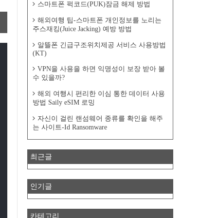
스마트폰 퍽코드(PUK)잠금 해제 방법
해외여행 팁-스마트폰 개인정보를 노리는
주스재킹(Juice Jacking) 예방 방법
알뜰폰 긴급구조위치제공 서비스 사용방법
(KT)
VPN을 사용을 하면 익명성이 보장 받아 볼
수 있을까?
해외 여행시 편리한 이심 통한 데이터 사용
방법 Saily eSIM 로밍
자신이 걸린 랜섬웨어 종류를 확인을 해주
는 사이트-Id Ransomware
최근글
인기글
카테고리