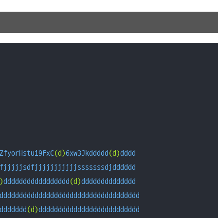
ZfyorHstui9FxC
(d)
6
xw3Jkddddd
(d)
dddd

)
ddddddddddddddddd
(d)
dddddddddddddd

ddddddd
(d)
dddddddddddddddddddddddddd
