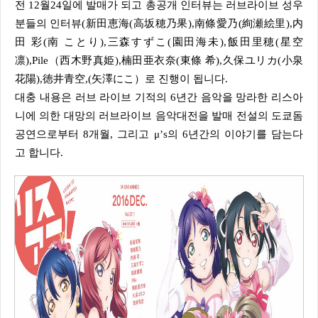
전 12월24일에 발매가 되고 총공개 인터뷰는 러브라이브 성우
분들의 인터뷰(新田恵海(高坂穂乃果),南條愛乃(絢瀬絵里),内
田 彩(南 ことり),三森すずこ(園田海未),飯田里穂(星空
凛),Pile（西木野真姫),楠田亜衣奈(東條 希),久保ユリカ(小泉
花陽),徳井青空,(矢澤にこ）로 진행이 됩니다.
대충 내용은 러브 라이브 기적의 6년간 음악을 망라한 리스아
니에 의한 대망의 러브라이브 음악대전을 발매 전설의 도쿄돔
공연으로부터 8개월, 그리고 μ’s의 6년간의 이야기를 담는다
고 합니다.