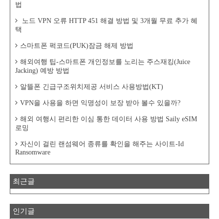
법
노드 VPN 오류 HTTP 451 해결 방법 및 3개월 무료 추가 혜
택
스마트폰 퍽코드(PUK)잠금 해제 방법
해외여행 팁-스마트폰 개인정보를 노리는 주스재킹(Juice
Jacking) 예방 방법
알뜰폰 긴급구조위치제공 서비스 사용방법(KT)
VPN을 사용을 하면 익명성이 보장 받아 볼수 있을까?
해외 여행시 편리한 이심 통한 데이터 사용 방법 Saily eSIM
로밍
자신이 걸린 랜섬웨어 종류를 확인을 해주는 사이트-Id
Ransomware
최근글
인기글