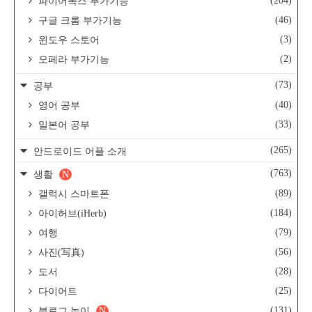
(204)
파이어폭스 부가기능
(46)
구글 크롬 부가기능
(3)
윈도우 스토어
(2)
오페라 부가기능
(73)
공부
(40)
영어 공부
(33)
일본어 공부
(265)
안드로이드 어플 소개
(763)
생활
N
(89)
갤럭시 스마트폰
(184)
아이허브(iHerb)
(79)
여행
(56)
사진(写真)
(28)
도서
(25)
다이어트
(131)
블로그 놀이
N