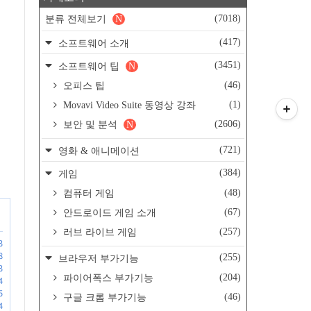
(7018)
분류 전체보기
N
(417)
소프트웨어 소개
(3451)
소프트웨어 팁
N
(46)
오피스 팁
(1)
Movavi Video Suite 동영상 강좌
(2606)
보안 및 분석
N
(721)
영화 & 애니메이션
(384)
게임
(48)
컴퓨터 게임
(67)
안드로이드 게임 소개
(257)
러브 라이브 게임
3
8
(255)
브라우저 부가기능
3
(204)
파이어폭스 부가기능
4
5
(46)
구글 크롬 부가기능
4