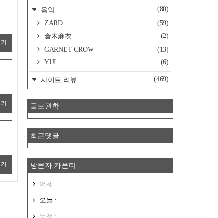
(80)
음악
ZARD
(59)
(2)
倉木麻衣
보기
GARNET CROW
(13)
YUI
(6)
(469)
사이트 리뷰
보기
글보관함
최근댓글
보기
방문자 카운터
어제 :
오늘 :
누적 :