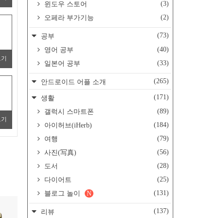
(3)
윈도우 스토어
(2)
오페라 부가기능
(73)
공부
(40)
영어 공부
보기
(33)
일본어 공부
(265)
안드로이드 어플 소개
(171)
생활
(89)
갤럭시 스마트폰
보기
(184)
아이허브(iHerb)
(79)
여행
(56)
사진(写真)
(28)
도서
(25)
다이어트
(131)
블로그 놀이
N
(137)
리뷰