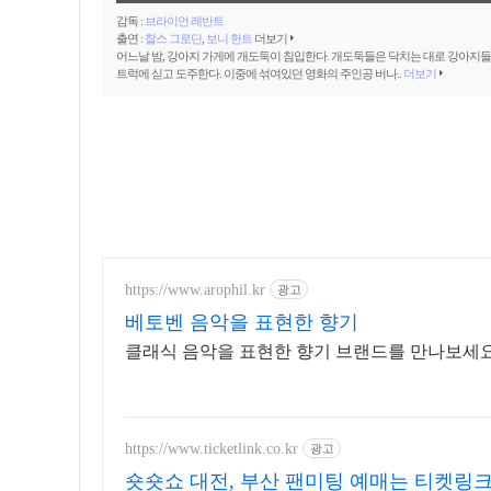
감독 :
브라이언 레반트
출연 :
찰스 그로딘
,
보니 헌트
더보기
어느날 밤, 강아지 가게에 개도둑이 침입한다. 개도둑들은 닥치는 대로 강아지
트럭에 싣고 도주한다. 이중에 섞여있던 영화의 주인공 버나..
더보기
https://www.arophil.kr
광고
베토벤 음악을 표현한 향기
클래식 음악을 표현한 향기 브랜드를 만나보세
https://www.ticketlink.co.kr
광고
숏숏쇼 대전, 부산 팬미팅 예매는 티켓링크