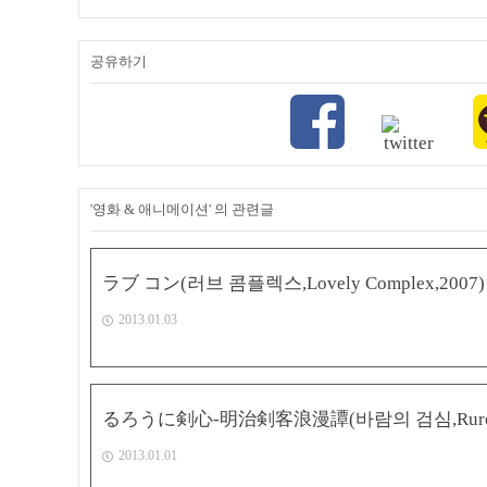
공유하기
'영화 & 애니메이션' 의 관련글
ラブ コン(러브 콤플렉스,Lovely Complex,2007)
2013.01.03
るろうに剣心-明治剣客浪漫譚(바람의 검심,Rurouni 
2013.01.01