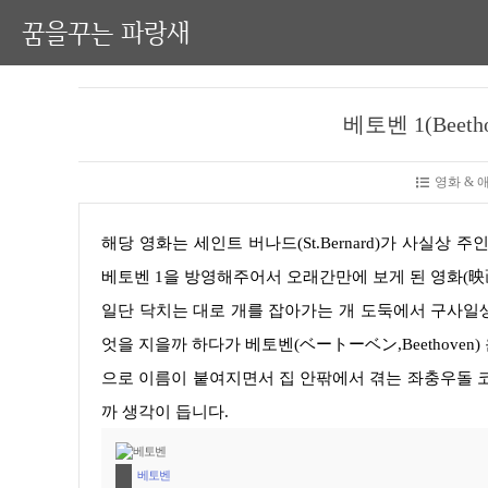
꿈을꾸는 파랑새
베토벤 1(Beeth
영화 &
해당 영화는 세인트 버나드(St.Bernard)가 사실상 주인공인 영화(映画)입니다. 개인적으로 우연히 TV를 보다가 추억의 영화
베토벤 1을 방영해주어서 오래간만에 보게 된 영화
(映
일단 닥치는 대로 개를 잡아가는 개 도둑에서 구사일생으로 탈출한 강아지 한 마리가 우연히 뉴튼 집에 오게 되고 이름을 무
엇을 지을까 하다가 베토벤(ベートーベン,Beethoven)
으로 이름이 붙여지면서 집 안팎에서 겪는 좌충우돌 코
까 생각이 듭니다.
베토벤