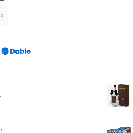
들을
요
!