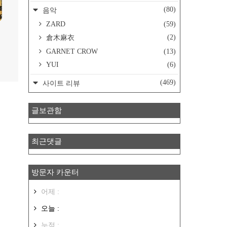
(80)
음악
ZARD
(59)
(2)
倉木麻衣
GARNET CROW
(13)
YUI
(6)
(469)
사이트 리뷰
글보관함
최근댓글
방문자 카운터
어제 :
오늘 :
누적 :