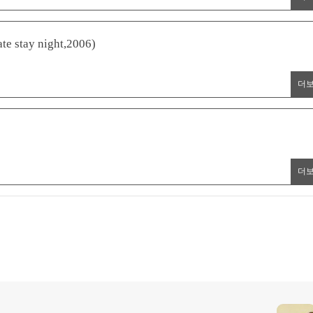
y night,2006)
더
더