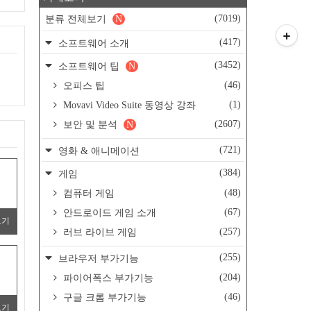
(7019)
분류 전체보기
N
(417)
소프트웨어 소개
(3452)
소프트웨어 팁
N
(46)
오피스 팁
(1)
Movavi Video Suite 동영상 강좌
(2607)
보안 및 분석
N
(721)
영화 & 애니메이션
(384)
게임
(48)
컴퓨터 게임
(67)
안드로이드 게임 소개
보기
(257)
러브 라이브 게임
(255)
브라우저 부가기능
(204)
파이어폭스 부가기능
(46)
구글 크롬 부가기능
보기