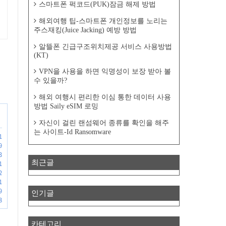
스마트폰 퍽코드(PUK)잠금 해제 방법
해외여행 팁-스마트폰 개인정보를 노리는
주스재킹(Juice Jacking) 예방 방법
알뜰폰 긴급구조위치제공 서비스 사용방법
(KT)
VPN을 사용을 하면 익명성이 보장 받아 볼
수 있을까?
해외 여행시 편리한 이심 통한 데이터 사용
방법 Saily eSIM 로밍
자신이 걸린 랜섬웨어 종류를 확인을 해주
는 사이트-Id Ransomware
1
9
3
최근글
1
2
1
9
인기글
8
카테고리