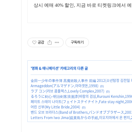
상시 예매 40% 할인, 지금 바로 티켓링크에서 
공감
구독하기
'
영화 & 애니메이션
' 카테고리의 다른 글
金田一少年の事件簿 黒魔術殺人事件 前編 2012(소년탐정 김전일 흑
Armageddon(アルマゲドン,아마겟돈,1998)
(0)
ラブ コン(러브 콤플렉스,Lovely Complex,2007)
(0)
るろうに剣心-明治剣客浪漫譚(바람의 검심,Rurouni Kenshin,1996
페이트 스테이 나이트(フェイトステイナイト,Fate stay night,2006
어린 신부(My Little Bride,2004)
(0)
밴드 오브 브라더스(Band of Brothers,バンドオブブラザース,2001
Letters From Iwo Jima(硫黄島からの手紙,이오지마에서 온 편지,2