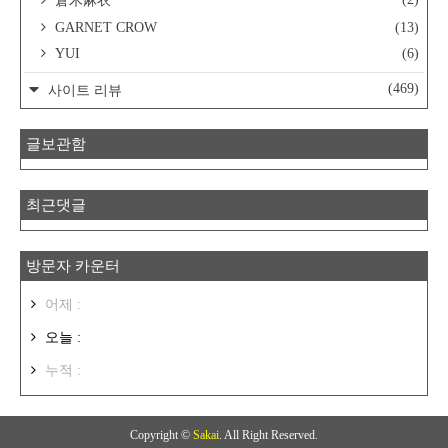
倉木麻衣
GARNET CROW
(13)
YUI
(6)
(469)
사이트 리뷰
글보관함
최근댓글
방문자 카운터
어제 :
오늘 :
누적 :
Copyright ©
Sakai
. All Right Reserved.