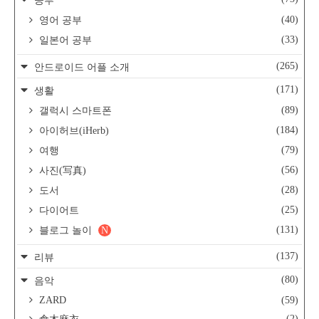
공부
(40)
영어 공부
(33)
일본어 공부
(265)
안드로이드 어플 소개
(171)
생활
(89)
갤럭시 스마트폰
(184)
아이허브(iHerb)
(79)
여행
(56)
사진(写真)
(28)
도서
(25)
다이어트
(131)
블로그 놀이
N
(137)
리뷰
(80)
음악
ZARD
(59)
(2)