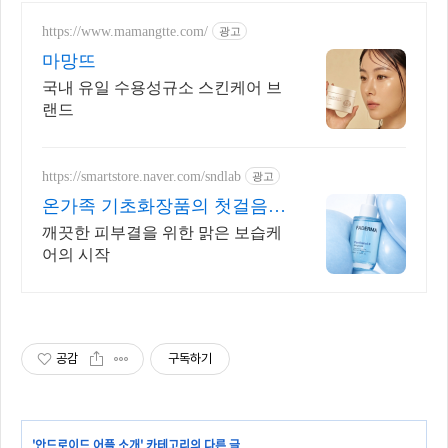
https://www.mamangtte.com/
광고
마망뜨
국내 유일 수용성규소 스킨케어 브
랜드
https://smartstore.naver.com/sndlab
광고
온가족 기초화장품의 첫걸음
온가족 순한 보습케어 파더마
깨끗한 피부결을 위한 맑은 보습케
어의 시작
공감
구독하기
'
안드로이드 어플 소개
' 카테고리의 다른 글