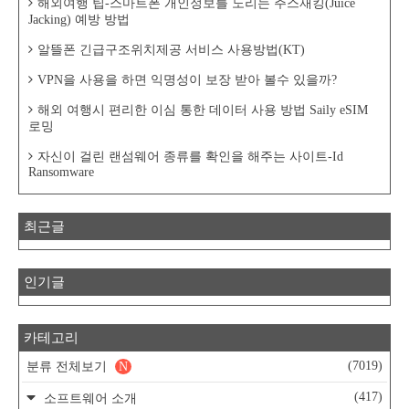
해외여행 팁-스마트폰 개인정보를 노리는 주스재킹(Juice
Jacking) 예방 방법
알뜰폰 긴급구조위치제공 서비스 사용방법(KT)
VPN을 사용을 하면 익명성이 보장 받아 볼수 있을까?
해외 여행시 편리한 이심 통한 데이터 사용 방법 Saily eSIM
로밍
자신이 걸린 랜섬웨어 종류를 확인을 해주는 사이트-Id
Ransomware
최근글
인기글
카테고리
(7019)
분류 전체보기
N
(417)
소프트웨어 소개