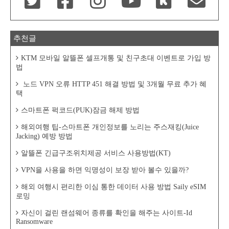
추천글
KTM 모바일 알뜰폰 셀프개통 및 친구초대 이벤트로 가입 방
법
노드 VPN 오류 HTTP 451 해결 방법 및 3개월 무료 추가 혜
택
스마트폰 퍽코드(PUK)잠금 해제 방법
해외여행 팁-스마트폰 개인정보를 노리는 주스재킹(Juice
Jacking) 예방 방법
알뜰폰 긴급구조위치제공 서비스 사용방법(KT)
VPN을 사용을 하면 익명성이 보장 받아 볼수 있을까?
해외 여행시 편리한 이심 통한 데이터 사용 방법 Saily eSIM
로밍
자신이 걸린 랜섬웨어 종류를 확인을 해주는 사이트-Id
Ransomware