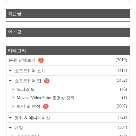
최근글
인기글
카테고리
(7019)
분류 전체보기
N
(417)
소프트웨어 소개
(3452)
소프트웨어 팁
N
(46)
오피스 팁
(1)
Movavi Video Suite 동영상 강좌
(2607)
보안 및 분석
N
(721)
영화 & 애니메이션
(384)
게임