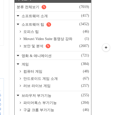
(7019)
분류 전체보기
N
(417)
소프트웨어 소개
(3452)
소프트웨어 팁
N
(46)
오피스 팁
(1)
Movavi Video Suite 동영상 강좌
(2607)
보안 및 분석
N
(721)
영화 & 애니메이션
(384)
게임
(48)
컴퓨터 게임
(67)
안드로이드 게임 소개
(257)
러브 라이브 게임
6
(255)
브라우저 부가기능
1
(204)
파이어폭스 부가기능
0
9
(46)
구글 크롬 부가기능
1