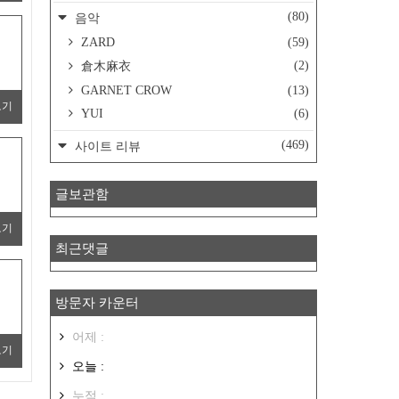
(80)
음악
ZARD
(59)
(2)
倉木麻衣
GARNET CROW
(13)
보기
YUI
(6)
(469)
사이트 리뷰
글보관함
보기
최근댓글
방문자 카운터
어제 :
보기
오늘 :
누적 :