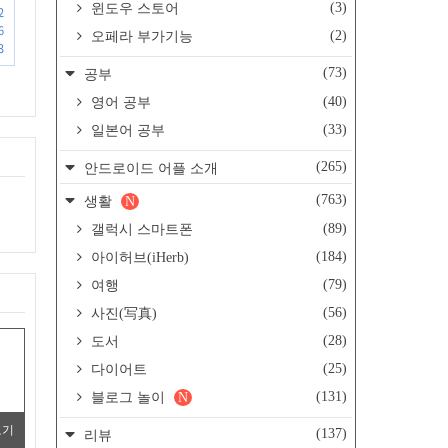
(3)
윈도우 스토어
2
6
(2)
오페라 부가기능
3
(73)
공부
(40)
영어 공부
(33)
일본어 공부
(265)
안드로이드 어플 소개
(763)
생활
N
(89)
갤럭시 스마트폰
(184)
아이허브(iHerb)
(79)
여행
(56)
사진(写真)
(28)
도서
(25)
다이어트
(131)
블로그 놀이
N
보기
(137)
리뷰