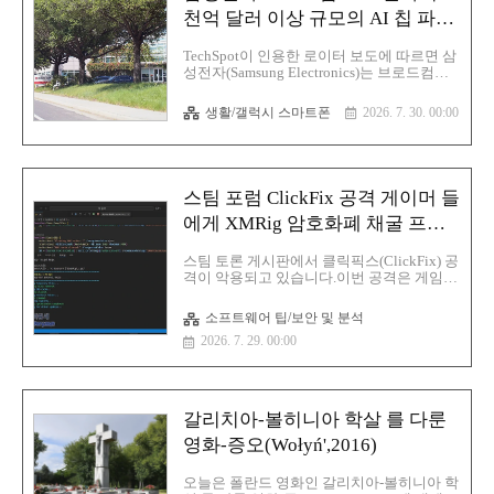
認ください。・Webメールにログインが出
천억 달러 이상 규모의 AI 칩 파트
来ない場合はこちらをご確認ください。・
너십 체결
BIGLOBEを騙るフィッシングサイト・フィ
TechSpot이 인용한 로이터 보도에 따르면 삼
ッシングメールにご注意ください推奨環境
성전자(Samsung Electronics)는 브로드컴
ヘルプ よくあるお問い合わせ 必ずお読み
(Broadcom)과의 반도체 협력 관계를 AI 칩 분
ください 한국어 번역오늘은 20..
야에 집중하도록 확대했으며 이 계약의 총
생활/갤럭시 스마트폰
2026. 7. 30. 00:00
규모는 2030년까지 2,000억 달러를 넘어설
것으로 예상합니다.이번 협약은 메모리 칩
수탁 생산, 첨단 패키징을 포함하며 2030년
까지 지속하며. 브로드컴의 차세대 통신 칩
은 삼성의 2나노미터 미만 공정을 통해 생산
스팀 포럼 ClickFix 공격 게이머 들
될 예정이며, 양사는 차세대 고대역폭 메모
리 개발에도 협력할 계획이다.이번 협약을
에게 XMRig 암호화폐 채굴 프로
통해 브로드컴은 삼성의 생산 역량을 더욱
그램 유포
폭넓게 활용할 수 있게 되었으며, 삼성의 첨
스팀 토론 게시판에서 클릭픽스(ClickFix) 공
단 제조 시설에 대한 장기적인 수요도 확보
격이 악용되고 있습니다.이번 공격은 게임과
하게 되었다.삼성전자와 브로드컴, AI 칩 파
컴퓨터 문제 해결 방법인 척하지만 실제로는
트너십 확대이번 파트너십은 브로드컴의
사용자 컴퓨터와 노트북을 암호화폐 채굴 프
소프트웨어 팁/보안 및 분석
ASIC..
로그램을 감염시키는 것이 목적입니다.악의
2026. 7. 29. 00:00
적인 목적을 가진 행위자들은 무작위로 스팀
계정을 생성해 게임 충돌, 인벤토리 아이템
손실 및 기타 기술적 문제에 대한 사용자들
의 게시물에 도움이 될 듯한 해결책을 올리
고 있으며 악의적인 행위자들은 게시물에 답
갈리치아-볼히니아 학살 를 다룬
글을 달아 다른 회원들에게 관리자 권한으로
PowerShell을 열고 문제를 해결하기 위한 명
영화-증오(Wołyń',2016)
령어를 실행하라고 지시그러나 해당 명령어
를 실행하면 XMRig 채굴기 실행 파일이 몰
오늘은 폴란드 영화인 갈리치아-볼히니아 학
래 악성코드 가 다운로드 되어 컴퓨터에서