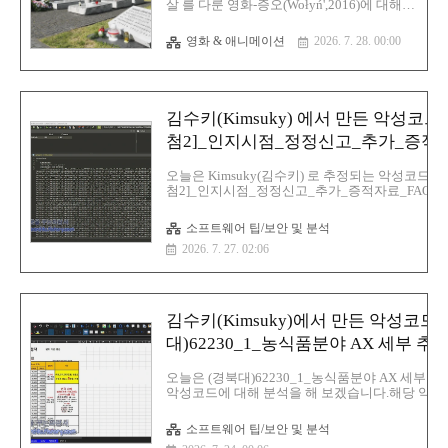
살 를 다룬 영화-증오(Wołyń',2016)에 대해서
실행되기 위한 전략을 사용합니다.이러한 유
알아보겠습니다.영화의 배경을 알려고 역사
형의 공격은 클릭픽스(Cli..
를 조금 알아야 합니다.해당 역사는 2차 세계
영화 & 애니메이션
2026. 7. 28. 00:00
대전 중 우크라이나 일대에 살던 폴란드인,
유대인들이 우크라이나 민족주의 집단에 의
해 학살당한 사건으로 희생자의 정확한 수는
알려지지 않았지만, 역사가들은 약 5만 명의
폴란드인이 살해되었고 보복으로 2~3천 명
김수키(Kimsuky) 에서 만든 악성코드-
의 우크라이나인이 학살한 역사를 다루고 있
습니다.해당 영화는 우크라이나 민족주의자
첨2]_인지시점_정정신고_추가_증적
조직(OUN),우크라이나 반란군(UPA) 와 관련
료_FAQ.lnk
된 단체이며 최근 러시아-우크라이나 전쟁
오늘은 Kimsuky(김수키) 로 추정되는 악성코드인 
중인 현재 젤렌스키 우크라이나 대통령이
첨2]_인지시점_정정신고_추가_증적자료_FAQ.ln
OUN 산하 군사조직 UPA(우크라이나반란군)
대해서 분석을 해보겠습니다. 해당 악성코드는 공
이름을 자국군 부대 명예 칭호로 쓰면서 시
대상은 보험사, 금융사, 보안팀, 감사팀, 법무팀, 
소프트웨어 팁/보안 및 분석
작된 역사 문제이기도 ..
팀 등으로 추정할 수가 있습니다.일단 해당 악성
2026. 7. 27. 02:06
는 한국에서 의료 관광을 하는 사이트에다가 악
를 심었으며 안과, 코 성형, 보톡스, 얼굴 윤곽, 피
리, 임플란트, 지방 흡입, 모발 이식, 건강검진 등을
루는 의료관광 업체이면 현재는 작동 안 됨파일명:
첨2]_인지시점_정정신고_추가_증적자료_FAQ.ln
김수키(Kimsuky)에서 만든 악성코드-
이즈:45
MBMD5:9a2669460b7242a4a7e4834c29c1c7edS
대)62230_1_농식품분야 AX 세부 
1:cef4a19e10c4ce29833a135cac96585dd50a2e13
양식.lnk
25..
오늘은 (경북대)62230_1_농식품분야 AX 세부 
악성코드에 대해 분석을 해 보겠습니다.해당 악성
인 악성코드입니다. 기본적으로 디코이 문서는 보
악성코드는 무려 3.40MB 이지만 파일을 실행하면 뜬
소프트웨어 팁/보안 및 분석
LGU 인터넷 개통 시 요금제 약정 및 개통에 관한