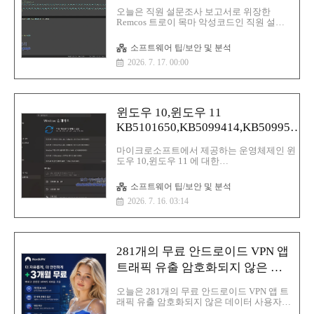
문조사 보고서.vbs
오늘은 직원 설문조사 보고서로 위장한
Remcos 트로이 목마 악성코드인 직원 설문
조사 보고서.vbs 에 대해서 알아보겠습니
다.Remcos는 일반적으로 피싱 공격을 통해
소프트웨어 팁/보안 및 분석
유포하는 트로이 목마이며 주로 송장 또는
2026. 7. 17. 00:00
주문이라고 위장을 하고 있으며 Remcos 특
징은 다음과 같습니다.권한 상승:Remcos는
감염된 시스템에 대한 관리자 권한을 얻고
UAC(사용자 계정 제어)를 비활성화할 수 있
습니다. 이런 방법을 통해서 공격자가 악성
윈도우 10,윈도우 11
코드 실행이 더 쉬워집니다.방어 회
KB5101650,KB5099414,KB5099539
피:Remcos는 프로세스 인젝션을 사용하여
합법적인 프로세스 내에 자신을 포함하므로
보안 업데이트
안티바이러스 이 탐지하기가 어려워지며 또
마이크로소프트에서 제공하는 운영체제인 윈
한 악성코드는 백그라운드에서 실행되어 사
도우 10,윈도우 11 에 대한
용자로부터 자신을 숨길 수 있습니다.데이터
KB5101650,KB5099414,KB5099539 보안 업데
수집:Remcos 멀웨어의 핵심 기능 중 ..
이트가 진행이 되었습니다.이번 보안 업데이트
소프트웨어 팁/보안 및 분석
는 취약점 1건을 포함하여 총 570건의 취약점
2026. 7. 16. 03:14
을 수정했습니다.254 권한 상승 취약점17가지
보안 기능 우회 취약점145가지 원격 코드 실행
취약점102가지 정보 유출 취약점35가지 서비
스 거부 취약점16가지 스푸핑 취약점 이 수정이
되었습니다.Windows 10 KB5099539 신기능
281개의 무료 안드로이드 VPN 앱
OLE 자동화(알려진 문제) 수정됨: 2026년 6월
보안 업데이트로 인해 발생한 OLE 자동화
트래픽 유출 암호화되지 않은 데
(oleaut32.dll)의 호환성 문제를 해결합니다.같
이터 사용자 추적 문제가 발견
은 기본 저장소를 공유하는 BYREF 매개변수를
오늘은 281개의 무료 안드로이드 VPN 앱 트
사용하여 COM 메서드를 호출하기 위해 IDis..
래픽 유출 암호화되지 않은 데이터 사용자
추적 문제가 발견된 내용에 대해서 글을 적