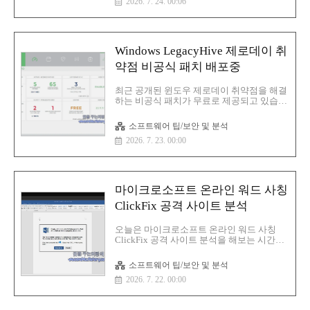
2026. 7. 24. 00:06
명:(경북대) 62230_1_농식품분야 AX 세부 추
즈:4 MBMD5:59b0c45d4cba37aa060a1e4fc763d3
1:a3ede66911da1c0ce5e25164f59310de2c6c1a5d
256:afaca459c8ae07447aa1492a8e5eb33da7959e8
Windows LegacyHive 제로데이 취
약점 비공식 패치 배포중
최근 공개된 윈도우 제로데이 취약점을 해결
하는 비공식 패치가 무료로 제공되고 있습니
다.이번 취약점을 악용하면 공격자가 최신
윈도우 시스템에서 권한을 상승시킬 수 있는
소프트웨어 팁/보안 및 분석
문제가 발생합니다.이번 취약점(LegacyHive
2026. 7. 23. 00:00
라고 명명되었으며 추적을 쉽게 하려고 CVE
ID는 부여되지 않았음) Nightmare Eclipse이
라는 보안 연구원이 Windows 사용자 프로필
서비스에서 발견Nightmare Eclipse는 마이크
로소프트가 2026년 7월 패치 화요일 업데이
마이크로소프트 온라인 워드 사칭
트를 발표한 날 해당 보안 취약점을 공격에
악용하기 어렵게 만들려고 간소화된 개념 증
ClickFix 공격 사이트 분석
명 익스플로잇과 함께 공개PoC를 분석하고
Tharros의 수석 취약점 분석가인 Will
오늘은 마이크로소프트 온라인 워드 사칭
Dormann은 관리자가 아닌 사용자도
ClickFix 공격 사이트 분석을 해보는 시간을
LegacyHive를 악용하여 클래..
가져 보겠습니다.해당 클릭픽스(ClickFix) 사
이트는 Microsoft Word Online인 것처럼 꾸미
소프트웨어 팁/보안 및 분석
는 것이 특징입니다.여기서 The "Word
2026. 7. 22. 00:00
Online" extension is not installed in your
browser. To view the document offline, click
the "How to fix" button. 이라는 부분처럼