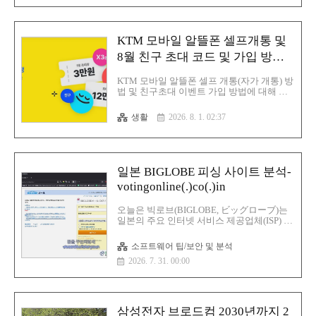
경우에는 구글 아이콘이 표시될 것입니다.namestring: T
사용자에게는 이 파일이 '한글(HWP) 문서'인 것처럼
KTM 모바일 알뜰폰 셀프개통 및
8월 친구 초대 코드 및 가입 방법
(친구 초대 코드 및 추천인ID 코
KTM 모바일 알뜰폰 셀프 개통(자가 개통) 방
드:M5854)
법 및 친구초대 이벤트 가입 방법에 대해 알
아보겠습니다.일단 개인적으로 해당 KTM
모바일 알뜰폰 을 사용을 하고 있다가 전화
생활
2026. 8. 1. 02:37
번호가 하나 더 필요해서 어차피 태블릿 쪽
을 유모바일 사용을 하고 있다가 KT M모바
일은 케이티아이에스(kt is)의 자회사 케이티
엠모바일에서 운영하는 MVNO 통신사를 하
는 것으로 옮기기로 하고 해당 KTM 모바일
일본 BIGLOBE 피싱 사이트 분석-
알뜰폰 쪽으로 셀프개통을 진행을 하기로 했
votingonline(.)co(.)in
습니다.어차피 메인폰 KT, 인터넷 KT, 업무용
폰도 KT인데 그냥 KT로 그냥 다 통일하는 것
이 좋을 것 같아서 해당 태블릿을 KT로 변경
오늘은 빅로브(BIGLOBE, ビッグローブ)는
해 버렸습니다.친구 추천 1만5천원 요금제
일본의 주요 인터넷 서비스 제공업체(ISP) 및
가입시 개인당:최대 15만원 지급 가입시 3만
통신 기업 사용자를 노린 피싱(Phishing) 사
원 혜택 입니다.일단 유심은 편의점에서 구
이트인 votingonline(.)co(.)in 에 대해서 분석
소프트웨어 팁/보안 및 분석
매하든 쿠팡 ..
을 해 보겠습니다.피싱(Phishing) 사이트 분
2026. 7. 31. 00:00
석피싱 사이트 내용本日は 2026年7月28日
(火)です。 現在の時刻は 21時 24分 43秒 で
す。お知らせ・iOS18へのアップデートに
ともなう、BIGLOBEメールの動作不具合に
ついてNew!・BIGLOBEメール、メールサ
삼성전자 브로드컴 2030년까지 2
ービスのメンテナンス情報はこちらをご確