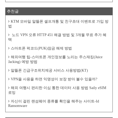
추천글
KTM 모바일 알뜰폰 셀프개통 및 친구초대 이벤트로 가입 방
법
노드 VPN 오류 HTTP 451 해결 방법 및 3개월 무료 추가 혜
택
스마트폰 퍽코드(PUK)잠금 해제 방법
해외여행 팁-스마트폰 개인정보를 노리는 주스재킹(Juice
Jacking) 예방 방법
알뜰폰 긴급구조위치제공 서비스 사용방법(KT)
VPN을 사용을 하면 익명성이 보장 받아 볼수 있을까?
해외 여행시 편리한 이심 통한 데이터 사용 방법 Saily eSIM
로밍
자신이 걸린 랜섬웨어 종류를 확인을 해주는 사이트-Id
Ransomware