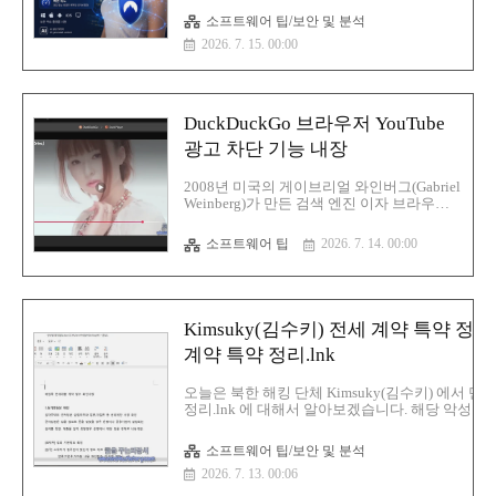
어 보겠습니다.연구원들은 구글 플레이 스토
소프트웨어 팁/보안 및 분석
어에서 가장 인기 있는 무료 VPN 앱 281개를
2026. 7. 15. 00:00
새로운 테스트 시스템으로 분석한 결과 많은
앱들이 사용자들이 VPN을 설치하는 가장 기
본적인 이유 즉 트래픽을 비공개로 안전하게
보호하는 기능을 제대로 수행하지 못하는 것
으로 나타났다.하나 이상의 문제가 있는 것
DuckDuckGo 브라우저 YouTube
으로 표시된 앱들은 24억 회 이상 설치되었
음문제는 복잡한 것이 아니라 기본적인 것들
광고 차단 기능 내장
이며 29개의 앱은 암호화된 터널 외부로 사
용자 트래픽이 유출되도록 허용하는데 여기
2008년 미국의 게이브리얼 와인버그(Gabriel
에는 사용자가 방문하는 웹사이트를 드러내
Weinberg)가 만든 검색 엔진 이자 브라우저
는 DNS 조회 정보도 포함되며 61개의 앱은
를 제공하는 DuckDuckGo 브라우저에서
일부 데이터를 평문으로 전송하..
YouTube 광고 차단 기능 내장을 한 브라우저
소프트웨어 팁
2026. 7. 14. 00:00
를 출시했습니다.광고 차단 기능을 내장하여
대부분의 동영상 광고가 재생 전과 재생 중
에 표시되지 않도록 차단을 하는 기능입니
다.해당 기능은 iOS, Mac, Windows용
DuckDuckGo 최신 버전에서 기본적으로 활
Kimsuky(김수키) 전세 계약 특약 
성화되어 있으며 안드로이드 사용자는 설정-
>광고 차단에서 수동으로 켤 수 있습니다.해
계약 특약 정리.lnk
당 시스템은 uBlock Origin에서 제공하는 커
뮤니티 관리 필터 목록과 DuckDuckGo 자체
오늘은 북한 해킹 단체 Kimsuky(김수키) 에서 
호환성 규칙을 함께 사용하면 광고 차단 기
정리.lnk 에 대해서 알아보겠습니다. 해당 악성
능은 DuckDuckGo에 내장된 YouTube 플레
미끼 파일로 위장하고 있습니다.파일명:전세 계약 특약
이어인 Duck Pl..
MBMD5:c489b3e9fce5646a2910765e25285984S
소프트웨어 팁/보안 및 분석
1:2f8a132c2eaaa32c9ad193c730aa69957e86f3cbS
2026. 7. 13. 00:06
256:69ab1ecc3c4571a2c136d9d9b8c16623507c89
악성코드 분석1.hidden -Command 를 사용한 사용자