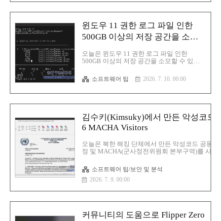
Hidden를 사용을 하기 때문에 PowerShell 창
악성..
윈도우 11 권한 로그 파일 인한
500GB 이상의 저장 공간을 소모
할 수 있는 버그 해결 방법
오늘은 윈도우 11 권한 로그 파일 인한
500GB 이상의 저장 공간을 소모할 수 있는
버그 해결 방법에 대해서 알아보겠습니다.마
이크로소프트는 Capability Access Manager
소프트웨어 팁
2026. 7. 10. 00:00
의 사전 기록(write-ahead) 로그 파일이 압축
되지 않은 채 지속적으로 증가해서 해당 문
제가 발생한 시스템에서 500GB 이상의 드라
이브 공간을 차지할 수 있는 Windows 11 버
그를 확인이번 수정 사항은 빌드 26200.8737
김수키(Kimsuky)에서 만든 악성코드-UNIM
및 26100.8737이 포함된 업데이트
6 MACHA Visitors
KB5095093에 포함되어 있음사용자는
Windows Update의 선택적 업데이트를 통해
업데이트를 설치하거나 2026년 7월 패치 화
오늘은 북한 해킹 단체에서 만든 악성코드 공동경비
요일(Patch Tuesday) 한국시각으로는 수요일
정 및 MACHA(군사정전위원회 본부구역)를 사칭을
에 배포에 포함될 때까지 기다릴 수 있습니
Policy Letter 6 MACHA Visitors 에 대해서 
다.해당 문..
명:UNIMAC Policy Letter 6 MACHA Visitors.pdf
소프트웨어 팁/보안 및 분석
MBMD5:8f5d4324561d9e52646800f3c12f3ec7SH
2026. 7. 9. 00:00
1:367dbdd01c6f779a5ad133ed2a621f5fe8ea66e6
256:173eba07c3b6caccbf64c72af605d3aaab453d
일단 악성코드 동작 과정은 간단합니다. 먼저 사
을 해서 사용자..
커뮤니티의 도움으로 Flipper Zero