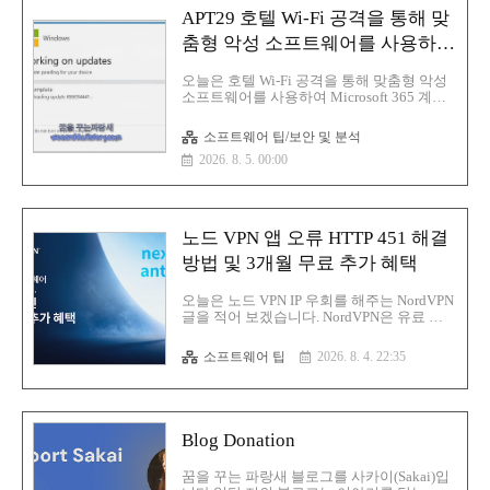
Meet의 스마트 기능 끄기->변경 사항 저장.
APT29 호텔 Wi-Fi 공격을 통해 맞
첫 번째 설정만으로는 충분하지 않음Google
Workspace 스마트 기능: Workspace 스마트
춤형 악성 소프트웨어를 사용하여
기능 설정 관리->두 체크박스 모두 해제->저
Microsoft 365 계정 공격
장여기서 안드로이드와 애플에서 지메을 사
오늘은 호텔 Wi-Fi 공격을 통해 맞춤형 악성
용을 하고 있다고 하면 추가 설정 필요설정->
소프트웨어를 사용하여 Microsoft 365 계정
계정 탭 하기->스마트 기능 및 개인화..
공격을 했다는 소식입니다.마이크로소프트
는 호텔 레스토랑 등의 Wi-Fi(와이파이) 네트
소프트웨어 팁/보안 및 분석
워크를 표적으로 삼은 전 세계적인 공격 캠
2026. 8. 5. 00:00
페인이며 APT29로도 알려진 러시아의 위협
행위자 미드나이트 블리자드(Midnight
Blizzard) 와 연관되어 있다고 합니다.해당 활
동은 사이버보안 기업 릴리아퀘스트
(ReliaQuest)의 보고서를 통해 공개된 바 있
노드 VPN 앱 오류 HTTP 451 해결
으며 해당 보고서에서는 공격자가 Wi-Fi 기
기의 DNS 설정을 변경해 마이크로소프트
방법 및 3개월 무료 추가 혜택
365 계정을 탈취한 방법을 상세히 설명했습
니다.마이크로소프트는 배후를 미드나이트
오늘은 노드 VPN IP 우회를 해주는 NordVPN
블리자드의 하위 클러스터인 스
글을 적어 보겠습니다. NordVPN은 유료 개
톰-2945(Storm-2945) 로 추적된 러시아 해커
인용 가상사설망 서버이며 윈도우, MacOS,
들에게 돌..
리눅스를 지원하고 있으며 스마트폰에서는
소프트웨어 팁
2026. 8. 4. 22:35
안드로이드와 iOS 를 지원을 하고 있습니다.
그리고 안드로이드 TV에서 사용할 수가 있
습니다.노드 VPN의 본사는 데이터 보존법의
의무가 없으며 여기서 제일 중요한 것은 5개
의 눈(Five Eyes), 14개의 눈 (Fourteen Eyes)
Blog Donation
해당 동맹에서 안전하며 파나마에 있습니다.
그리고 2019년 10월 29일 노드 VPN은 노-로
꿈을 꾸는 파랑새 블로그를 사카이(Sakai)입
그 감사 보고서를 공개 보안 컨설팅 회사와