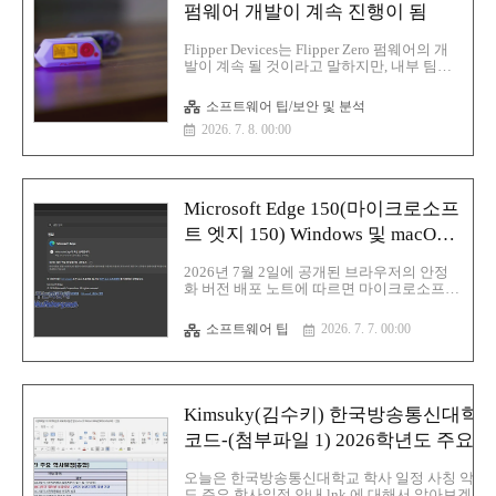
펌웨어 개발이 계속 진행이 됨
Flipper Devices는 Flipper Zero 펌웨어의 개
발이 계속 될 것이라고 말하지만, 내부 팀은
더 작은 내부 팀과의 커뮤니티 기여에 대한
의존도가 높아졌습니다.해당 발표는 가제트
소프트웨어 팁/보안 및 분석
제조업체가 Flipper One 오픈 Linux 플랫폼
2026. 7. 8. 00:00
과 같은 새로운 장치를 구축하는 데 집중하
기로 함에 따라 제공되며 이를 위해 회사는
개발을 완료하는 데 커뮤니티의 도움을 주었
습니다.주의력 결핍 과잉 행동 장애 (ADHD)
를 가진 사람들이 미국, 영국,유럽 및 캐나다
Microsoft Edge 150(마이크로소프
에서 7월 14일에 공개 판매를 위해 예정된 산
만 함을 줄일 수 있도록 새로 출시된 Busy
트 엣지 150) Windows 및 macOS
Bar 장치도 있습니다.Flipper Devices는
용 Google 계정 로그인 기능 추가
Flipper Zero 휴대용 펜 테스트 장치의 공식
2026년 7월 2일에 공개된 브라우저의 안정
펌웨어는 여전히 유지되지만 풀 타임 기능
화 버전 배포 노트에 따르면 마이크로소프트
개발은 ..
는 Windows 및 macOS용 Edge 버전 150에서
Google 계정을 통한 로그인 기능을 추가이제
소프트웨어 팁
2026. 7. 7. 00:00
부터는 사용자는 Microsoft 계정과 함께
Google 계정으로 로그인할 수 있습니다.해당
기능은 두 플랫폼의 모든 Microsoft Edge 사
용자에게 점진적으로 적용되고 있으며 시스
템 관리자는 새로운
Kimsuky(김수키) 한국방송통신대학
NonMicrosoftAccountSignInEnabled 정책을
사용하여 기능의 사용 여부를 관리할 수 있
코드-(첨부파일 1) 2026학년도 주요 학
습니다.이번 변경 사항은 2020년 마이크로소
프트가 구글 서비스를 엣지에 기본적으로 통
오늘은 한국방송통신대학교 학사 일정 사칭 악성코드
합할 계획이 없다고 밝혔던 입장과는 정반대
도 주요 학사일정 안내.lnk 에 대해서 알아보겠습니다