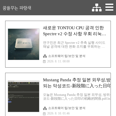
꿈을꾸는 파랑새
새로운 TONTOU CPU 공격 인한
Spectre v2 수정 사항 우회 리눅스
비밀번호 해시 유출
연구진은 최근 Spectre v2 추측 실행 사이드
채널 공격에 대한 완화 조치를 우회하는 방
법을 발견했고 리눅스 시스템에서 기밀 정보
를 유출하는 익스플로잇을 개발이번 방법은
소프트웨어 팁/보안 및 분석
분기 예측기를 정화하거나 격리하는 방식에
2026. 8. 11. 00:00
의존하는 AMD 및 인텔 프로세서의 Spectre
v2 방어 체계를 무력화시키면 연구진은 이를
일반적으로 중화 기반 완화 조치라고 부름스
펙터 v2는 BTI(Branch Target Injection)라고
도 불리며 스펙터 계열 취약점의 변종 입니
Mustang Panda 추정 일본 외무성,
다.이본 공격은 프로세서의 간접 분기 예측
기를 악용하여 간접 분기의 대상을 잘못 예
되는 악성코드-新段階に入った日印の戦略
측하게 함으로써 공격자가 조작한 코드 경로
를 따라 투기적 실행이 이루어지도록 유도최
오늘은 Mustang Panda 추정 일본 외무성, 방위
신 프로세서는 분기 예측을 통해 가장 가능
코드-新段階に入った日印の戦略的関係.pdf.lnk
성이 큰 실행 경로를 추측하고 분기 결과가
다.일단 Mustang Panda라고 추정되는 이유는 중
확인되..
Quad를 통한 대중국 견제 움직임을 주시하는 것
소프트웨어 팁/보안 및 분석
階に入った日印の戦略的関係.pdf.lnk사이즈:1
2026. 8. 10. 01:46
MBMD5:ea346f9f4baa4ddc72d08a1d65d1a6bfSH