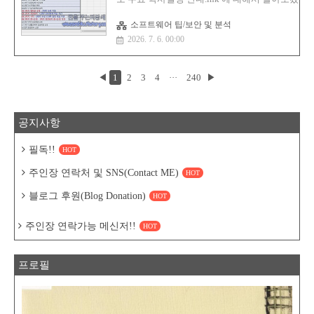
의 행보이며 해당 기능 추가는 지난 6월 마이
학년도 주요 학사일정 안내.lnk사이즈:1
크로소프트 365 로드맵을 통해 처..
MBMD5:23b895522bef3c76879ee050d3564255S
소프트웨어 팁/보안 및 분석
1:819dd13f0b16cf7769b79207bac9dbd3c1c3cf00
2026. 7. 6. 00:00
256:cce863d31f184108c7e38d6e76fb5ed4c04909
악성코드 분석먼저 해당 악성코드는 사용자가 실행
게 실행을 합니다.C:\Users\Public\Pictures 에 
C:\Users\Public\Videos\ 에 작업 스케줄러에 등록 후
◀
1
2
3
4
···
240
▶
공지사항
필독!!
HOT
주인장 연락처 및 SNS(Contact ME)
HOT
블로그 후원(Blog Donation)
HOT
주인장 연락가능 메신저!!
HOT
프로필