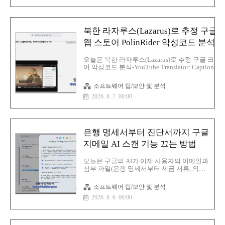
1:b4a873659dae45e3300c4e2494d03cea3f3bbaf4
256:44dc1939dcaea681f5c39ed6f5f81a80ca5f59e
일단 제목으로 보고 추축을 하면 공격 대상은 다음과
북한 라자루스(Lazarus)로 추정 구글 
웹 스토어 PolinRider 악성코드 분석-
YouTube Translator: Captions, Transcri
오늘은 북한 라자루스(Lazarus)로 추정 구글 크롬 
AI Summary
어 악성코드 분석-YouTube Translator: Captions,
Transcript & AI Summary로 유포되고 있는 악성
석해 보겠습니다. 먼저 해당 악성코드는 ChatGPT
소프트웨어 팁/보안 및 분석
YouTube 영상의 자막을 제공하고 100개 이상의 
2026. 8. 7. 00:00
번역하며, 클릭 한 번으로 요약 기능을 이용할 수
다. 라고 돼 있으며 구글 크롬 부가기능을 사용하
을 대상으로 감염을 시도합니
다.hxxps://chromewebstore(.)google(.)com/detail/y
translator-captio/pacbinlicgenenkelgfngadgpghfjjc
은행 명세서부터 진단서까지 구글
pli=1YouTube Translator: Caption..
지메일 AI 스캔 기능 끄는 방법
오늘은 구글의 AI가 이제 사용자의 이메일과
첨부 파일(은행 명세서부터 세금 서류, 의료
편지까지)을 스캔할 수 있으며 기본적으로
활성화되어 있습니다. 이를 끄는 방법에 대
소프트웨어 팁/보안 및 분석
해 알아보겠습니다.일단 이게 눈에 잘 띄게
2026. 8. 6. 00:00
돼 있지 않은 것이 문제 사용자가 일일이 찾
아서 꺼야 하는 것이 문제입니다.먼저 컴퓨
터 기준으로 설명합니다.설정->모든 설정 보
기->스마트 기능 및 개인화->Gmail, Chat,