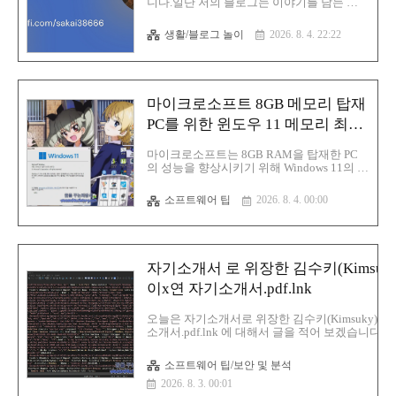
니다.일단 저의 블로그는 이야기를 담는 블
파트너십을 맺고 램 서버로 인프라 교체, 버
로그입니다.개인적으로 공부도 할 겸 악성코
그 바운티 프로그램 그리고 2022년 6월에서
드, 피싱 사이트 등을 분석하고 해당 블로그
는 인도는 VPN 회사와 ISP에게 5년 이상 고
생활/블로그 놀이
2026. 8. 4. 22:22
를 운영하고 있습니다. 일단 나름대로 부족
객 데이터를..
하지만, 해당 블로그를 운영하고 있습니다.
블로그를 좋게 생각하신다면, 해당 블로그를
긍정적으로 평가하고 계신다면, 금액은 상관
없이 블로그가 발전할 수가 있게 음료수 한
마이크로소프트 8GB 메모리 탑재
잔이라도 사서 마시라고 도와주시면 대단히
감사하겠습니다.(I'm passionate about
PC를 위한 윈도우 11 메모리 최적
cybersecurity and spend my time analyzing
화를 4대 신규 중점 분야 중 하나
malware and phishing sites. I share my
마이크로소프트는 8GB RAM을 탑재한 PC
findings on my blog to help others better
로 확정
의 성능을 향상시키기 위해 Windows 11의 메
understan..
모리 사용량을 줄이는 작업을 진행 중입니
다.이는 Windows 총괄 책임자인 파반 다불루
소프트웨어 팁
2026. 8. 4. 00:00
리(Pavan Davuluri)가 2026년 남은 기간 중점
적으로 다룰 4대 분야 중 하나나머지 분야로
는 온보딩 및 설정, 가족용 기능, 음성 입력이
있습니다.해당 계획은 Windows 11에 대한 주
요 비판 사항을 해결하기 위해 지난 3월에 시
자기소개서 로 위장한 김수키(Kimsuk
작된 노력을 바탕으로 하며마이크로소프트
는 메모리 최적화 작업에 대한 구체적인 기
이x연 자기소개서.pdf.lnk
술적 접근 방식을 밝히지 않았습니다.8GB
RAM PC를 위한 윈도우 11 메모리 최적화마
오늘은 자기소개서로 위장한 김수키(Kimsuky)에
이크로소프트는 8GB RAM 장치에서 더 빠
소개서.pdf.lnk 에 대해서 글을 적어 보겠습니다.
르고 반응성이 뛰어난 사용자 경험을 제공하
서.pdf.lnk사이즈:1 MBMD5:5577fffb5b5acd3771e
기 위해 윈도우 11의 메모리 사용..
1:96f7e28184e2e08fae0b76175d813346f9e24db3
소프트웨어 팁/보안 및 분석
256:863f1405a190e2d87f06c5a9383b91b660bf4a
2026. 8. 3. 00:01
악성코드 분석1.Windows 바로 가기 파일로 위