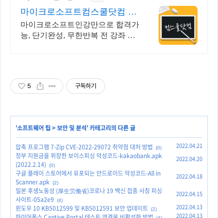
마이크로소프트컴스쿨닷컴 당
일 신청&결제시 기프티콘!
마이크로소프트인강만으로 합격가
능, 단기완성, 무한반복 전 강좌 스
마트폰 학습가능
5
구독하기
'
소프트웨어 팁
>
보안 및 분석
' 카테고리의 다른 글
2022.04.21
압축 프로그램 7-Zip CVE-2022-29072 취약점 대처 방법
(0)
정부 지원금을 위장한 보이스피싱 악성코드-kakaobank.apk
2022.04.20
(2022.2.14)
(0)
구글 플레이 스토어에서 유포되는 안드로이드 악성코드-All in
2022.04.18
Scanner.apk
(2)
일본 후생노동성 (厚生労働省)코로나 19 백신 접종 사칭 피싱
2022.04.15
사이트-05a2e9
(4)
2022.04.13
윈도우 10 KB5012599 및 KB5012591 보안 업데이트
(2)
2022.04.13
파이어폭스 Captive Portal 테스트 연결을 비활성화 방법
(4)